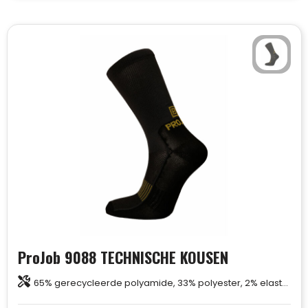
Sweaters
Matrozentassen
T-Shirts
Opbergtassen
Vesten
Opvouwbare tassen
Schoenen
Papieren tassen
Gilets
Picknicktassen en manden
Reistassen
Reistassensets
ProJob 9088 TECHNISCHE KOUSEN
Rugzakken
65% gerecycleerde polyamide, 33% polyester, 2% elastaan