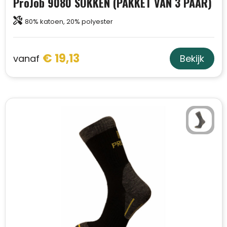
ProJob 9080 SOKKEN (PAKKET VAN 3 PAAR)
Trolleys
80% katoen, 20% polyester
Aktetassen
€ 19,13
vanaf
Bekijk
Schoenentassen
Promotietassen
Goodiebags