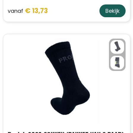
Schoudertassen
€ 13,73
vanaf
Bekijk
Sporttassen
Strandtassen
Toilettassen
Waterbestendige tassen
Autotassen
Golftassen
Collegetassen
Tablettassen