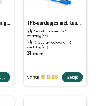
Vega kaarthouder van gerecycled plastic
TPE-oordopjes met koord EN 352-2 32 dB
Bedrukt geleverd in 6
werkdag(en)
Onbedrukt geleverd in 5
werkdag(en)
TPE, PP
€ 0,68
vanaf
ijk
Bekijk