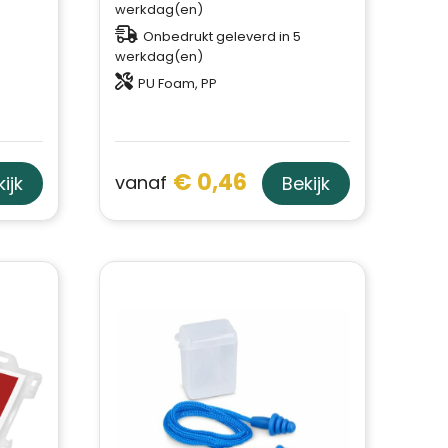
werkdag(en)
Onbedrukt geleverd in 5
werkdag(en)
PU Foam, PP
€ 0,46
vanaf
ijk
Bekijk