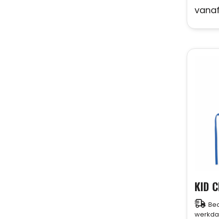
vana
Bed
werkda