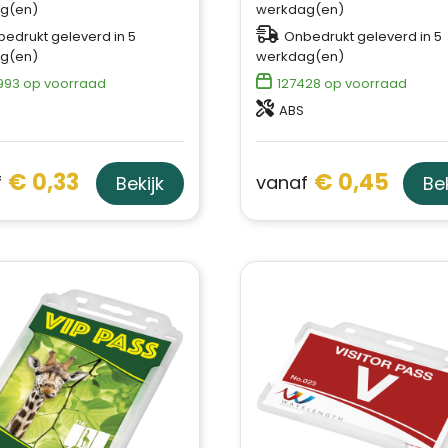
g(en)
werkdag(en)
edrukt geleverd in 5
Onbedrukt geleverd in 5
g(en)
werkdag(en)
993
op voorraad
127428
op voorraad
ABS
€ 0,33
€ 0,45
f
vanaf
Bekijk
Bek