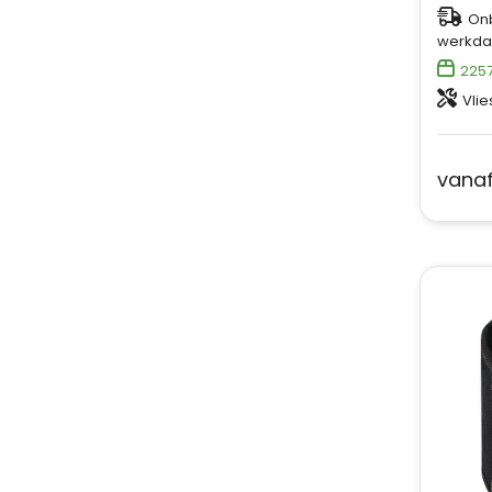
Onb
werkda
225
Vlie
vana