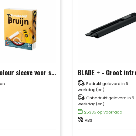
Full colour sleeve voor screwmagnet
ton
Bedrukt geleverd in 6
werkdag(en)
Onbedrukt geleverd in 5
werkdag(en)
25335
op voorraad
ABS