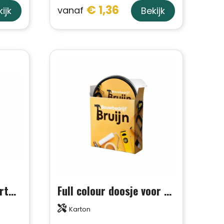
€ 1,36
vanaf
ijk
Bekijk
R-ABS & Bamboe Kaarthouder
Full colour doosje voor screwmagnet
Karton