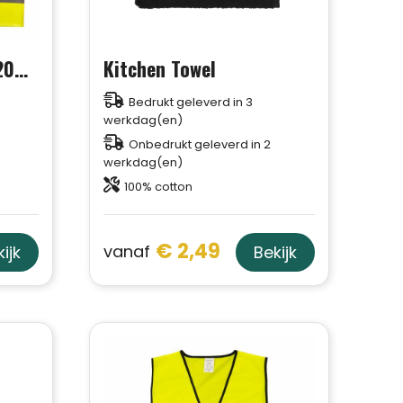
Veiligheidsvest - EN 20471
Kitchen Towel
Bedrukt geleverd in 3
werkdag(en)
Onbedrukt geleverd in 2
werkdag(en)
100% cotton
€ 2,49
vanaf
ijk
Bekijk