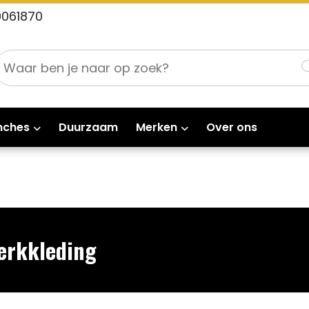
0061870
nches
Duurzaam
Merken
Over ons
erkkleding