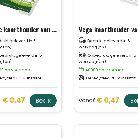
Pierre kaarthouder van gerecycled plastic
rukt geleverd in 6
Bedrukt geleverd in 6
g(en)
werkdag(en)
edrukt geleverd in 5
Onbedrukt geleverd in 5
g(en)
werkdag(en)
00
op voorraad
40000
op voorraad
ecycled PP-kunststof
Gerecycled PP-kunststof
€ 0,47
€ 0,47
f
vanaf
Bekijk
Bek