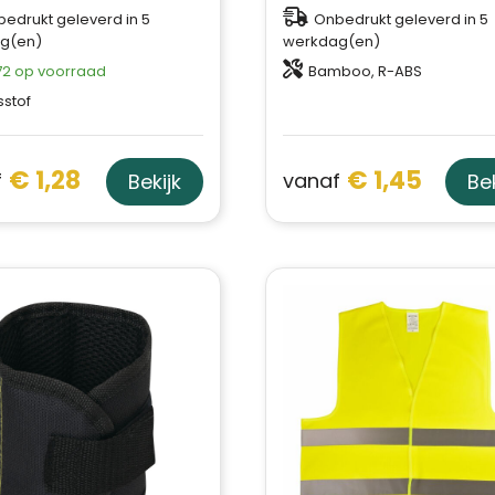
edrukt geleverd in 5
Onbedrukt geleverd in 5
g(en)
werkdag(en)
72
op voorraad
Bamboo, R-ABS
sstof
€ 1,28
€ 1,45
f
vanaf
Bekijk
Bek