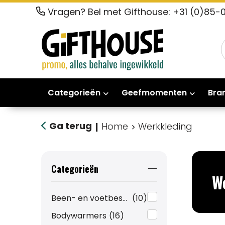
Vragen? Bel met Gifthouse: +31 (0)85-
Categorieën
Geefmomenten
Bra
Ga terug
Home
Werkkleding
|
Categorieën
W
Been- en voetbescherming
(10)
Bodywarmers
(16)