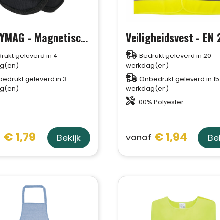
HANDYMAG - Magnetische armband
rukt geleverd in 4
Bedrukt geleverd in 20
g(en)
werkdag(en)
edrukt geleverd in 3
Onbedrukt geleverd in 15
g(en)
werkdag(en)
100% Polyester
€ 1,79
€ 1,94
f
vanaf
Bekijk
Bek