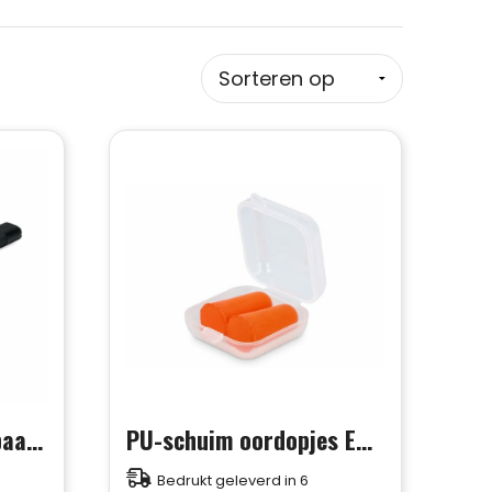
BLADE - Klein intrekbaar afbreekmes
PU-schuim oordopjes EN 352-2 SNR 37 dB
Bedrukt geleverd in 6