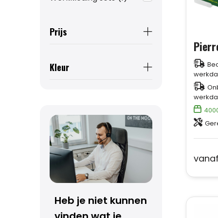
Prijs
Bed
Kleur
werkda
Onb
werkda
400
Ger
vana
Heb je niet kunnen
vinden wat je