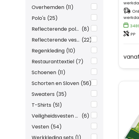
werkda
Overhemden
(11)
Onb
werkda
Polo's
(25)
348
Reflecterende polo's
(8)
PP
Reflecterende vesten
(22)
Regenkleding
(10)
vana
Restauranttextiel
(7)
Schoenen
(11)
Schorten en Sloven
(56)
Sweaters
(35)
T-Shirts
(51)
Veiligheidsvesten en Veiligheidshesjes
(6)
Vesten
(54)
Werkkleding sets
(1)