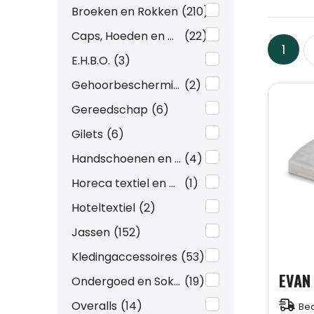
Broeken en Rokken
(210)
Caps, Hoeden en Mutsen
(22)
1
E.H.B.O.
(3)
Gehoorbescherming
(2)
Gereedschap
(6)
Gilets
(6)
Handschoenen en Sjaals
(4)
Horeca textiel en accessoires
(1)
Hoteltextiel
(2)
Jassen
(152)
Kledingaccessoires
(53)
Ondergoed en Sokken
(19)
Overalls
(14)
Bed