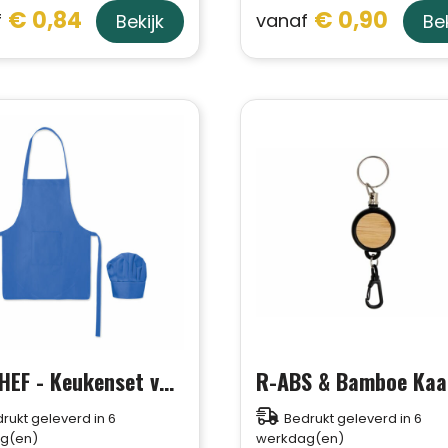
€ 0,84
€ 0,90
f
vanaf
Bekijk
Bek
KID CHEF - Keukenset voor kinderen
rukt geleverd in 6
Bedrukt geleverd in 6
g(en)
werkdag(en)