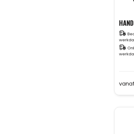
Bed
werkda
Onb
werkda
vana