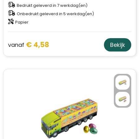
Schoudertassen
Bedrukt geleverd in 7 werkdag(en)
Onbedrukt geleverd in 5 werkdag(en)
Sporttassen
Papier
Strandtassen
€ 4,58
vanaf
Bekijk
Toilettassen
Waterbestendige tassen
Autotassen
Golftassen
Collegetassen
Tablettassen