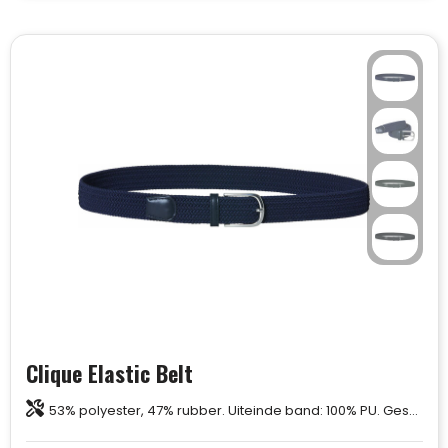
Clique Elastic Belt
53% polyester, 47% rubber. Uiteinde band: 100% PU. Gesp: 100% metaallegering (nikkel vrij).