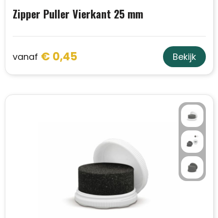
Zipper Puller Vierkant 25 mm
Trolleys
Aktetassen
€ 0,45
vanaf
Bekijk
Schoenentassen
Promotietassen
Goodiebags