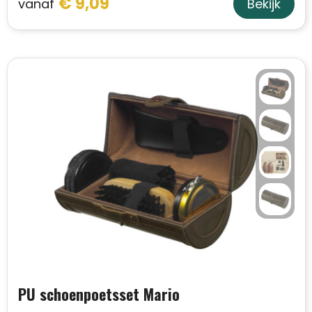
€ 9,09
vanaf
Bekijk
PU schoenpoetsset Mario