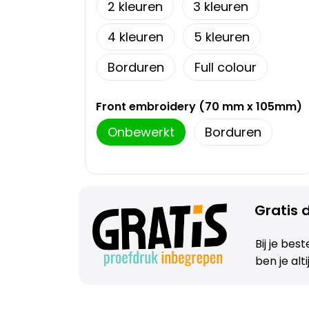
2
3
4
5
Borduren
Full colour
Front embroidery (70 mm x 105mm)
Onbewerkt
Borduren
Gratis d
Bij je bes
ben je alt