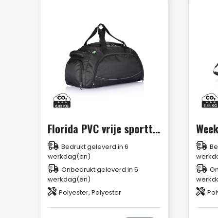
Florida PVC vrije sporttas
Bedrukt geleverd in 6
Be
werkdag(en)
werkd
Onbedrukt geleverd in 5
On
werkdag(en)
werkd
Polyester, Polyester
Pol