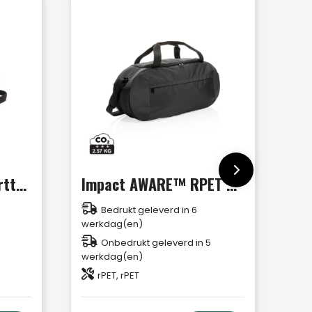
Swiss Peak RFID sporttas & rugzak PVC-vrij
Impact AWARE™ RPET moderne sporttas
Bedrukt geleverd in 6
werkdag(en)
Onbedrukt geleverd in 5
werkdag(en)
rPET, rPET