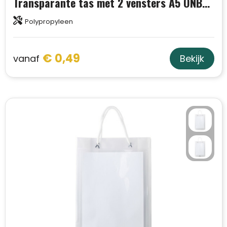
Transparante tas met 2 vensters A5 ONBEDRUKT SALE
Trolleys
Polypropyleen
Aktetassen
€ 0,49
vanaf
Bekijk
Schoenentassen
Promotietassen
Goodiebags