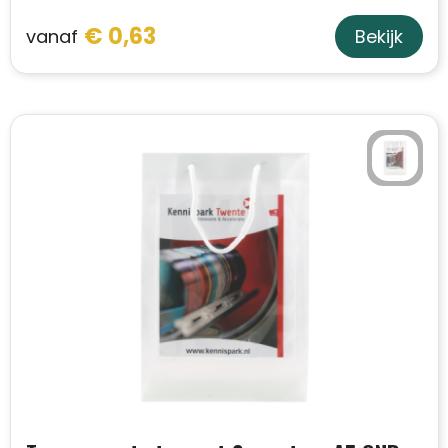
Schoudertassen
€ 0,63
vanaf
Bekijk
Sporttassen
Strandtassen
Toilettassen
Waterbestendige tassen
Autotassen
Golftassen
Collegetassen
Tablettassen