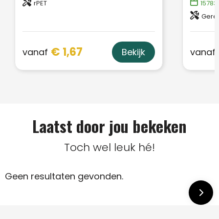
rPET
15783
Gerec
€ 1,67
vanaf
vanaf
Bekijk
Laatst door jou bekeken
Toch wel leuk hé!
Geen resultaten gevonden.