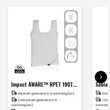
Impact AWARE™ RPET 190T opvouwbare shopper
Bedrukt geleverd in 6 werkdag(en)
Bedr
Onbedrukt geleverd in 5
Onbe
werkdag(en)
werkdag