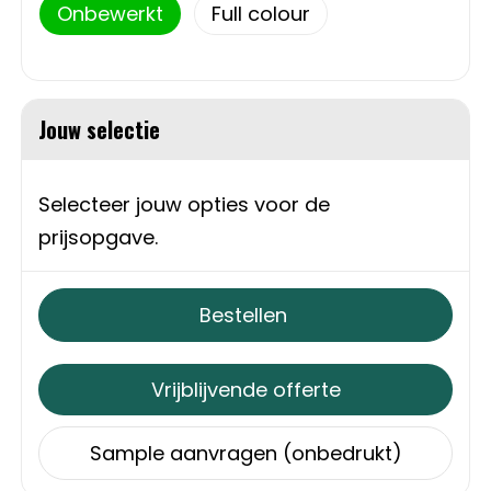
Schoudertassen
Onbewerkt
Full colour
Sporttassen
Strandtassen
Jouw selectie
Toilettassen
Selecteer jouw opties voor de
Waterbestendige tassen
prijsopgave.
Autotassen
Bestellen
Golftassen
Vrijblijvende offerte
Collegetassen
Sample aanvragen (onbedrukt)
Tablettassen