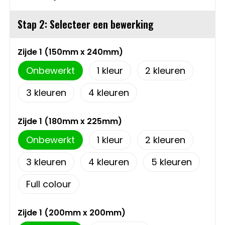
Sweaters
Matrozentassen
Stap 2: Selecteer een bewerking
T-Shirts
Opbergtassen
Zijde 1 (150mm x 240mm)
Vesten
Opvouwbare tassen
Onbewerkt
1
2
3
4
Schoenen
Papieren tassen
Gilets
Picknicktassen en manden
Zijde 1 (180mm x 225mm)
Onbewerkt
1
2
Reistassen
3
4
5
Reistassensets
Full colour
Rugzakken
Zijde 1 (200mm x 200mm)