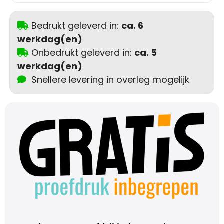
Trolleys
Bedrukt geleverd in:
ca. 6
werkdag(en)
Aktetassen
Onbedrukt geleverd in:
ca. 5
werkdag(en)
Schoenentassen
Snellere levering in overleg mogelijk
Promotietassen
Goodiebags