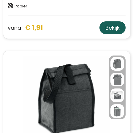
Papier
Trolleys
Aktetassen
€ 1,91
vanaf
Bekijk
Schoenentassen
Promotietassen
Goodiebags