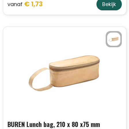
Schoudertassen
€ 1,73
vanaf
Bekijk
Sporttassen
Strandtassen
Toilettassen
Waterbestendige tassen
Autotassen
Golftassen
Collegetassen
BUREN Lunch bag, 210 x 80 x75 mm
Tablettassen