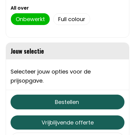
Schoudertassen
All over
Sporttassen
Onbewerkt
Full colour
Strandtassen
Toilettassen
Jouw selectie
Waterbestendige tassen
Selecteer jouw opties voor de
prijsopgave.
Autotassen
Golftassen
Bestellen
Collegetassen
Vrijblijvende offerte
Tablettassen