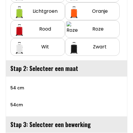
Sweaters
Matrozentassen
Lichtgroen
Oranje
T-Shirts
Opbergtassen
Rood
Roze
Vesten
Opvouwbare tassen
Wit
Zwart
Schoenen
Papieren tassen
Stap 2: Selecteer een maat
Gilets
Picknicktassen en manden
Reistassen
54 cm
Reistassensets
54cm
Rugzakken
Stap 3: Selecteer een bewerking