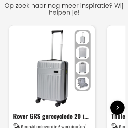
Op zoek naar nog meer inspiratie? Wij
helpen je!
Rover GRS gerecyclede 20 inch cabinetrolley 40 l
Bedrukt geleverd in 6 werkdag(en)
Bedr