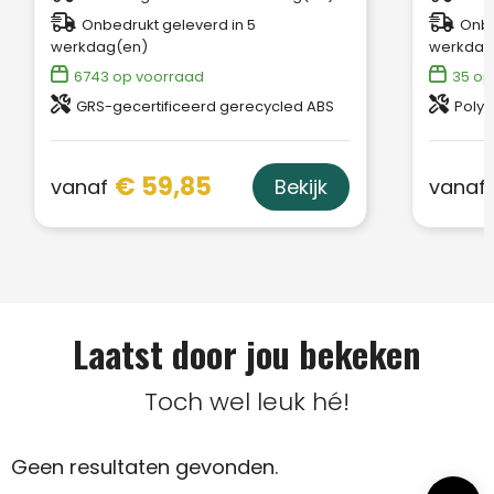
Onbedrukt geleverd in 5
Onbe
werkdag(en)
werkdag
6743
op voorraad
35
op
GRS-gecertificeerd gerecycled ABS
Polye
€ 59,85
vanaf
vanaf
Bekijk
Laatst door jou bekeken
Toch wel leuk hé!
Geen resultaten gevonden.