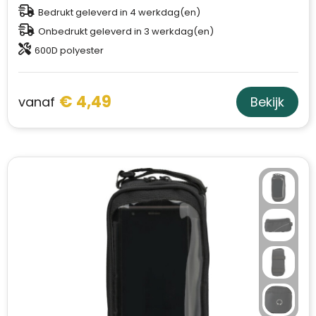
Schoudertassen
Bedrukt geleverd in 4 werkdag(en)
Onbedrukt geleverd in 3 werkdag(en)
Sporttassen
600D polyester
Strandtassen
€ 4,49
vanaf
Bekijk
Toilettassen
Waterbestendige tassen
Autotassen
Golftassen
Collegetassen
Tablettassen