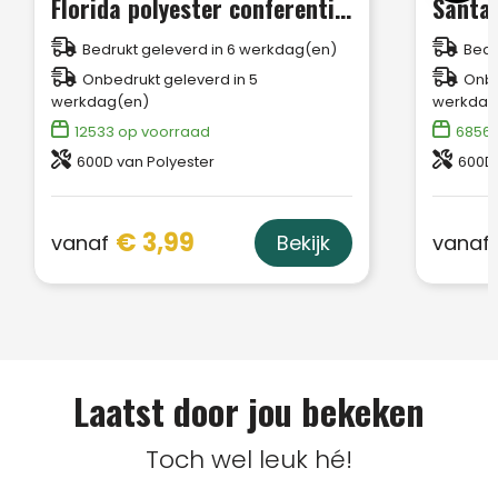
Florida polyester conferentietas 7L
Bedrukt geleverd in 6 werkdag(en)
Bedr
Onbedrukt geleverd in 5
Onbe
werkdag(en)
werkdag
12533
op voorraad
6856
600D van Polyester
600D 
€ 3,99
vanaf
vanaf
Bekijk
Laatst door jou bekeken
Toch wel leuk hé!