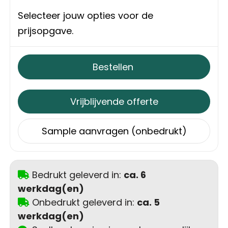
Schoudertassen
Selecteer jouw opties voor de
Sporttassen
prijsopgave.
Strandtassen
Bestellen
Toilettassen
Vrijblijvende offerte
Waterbestendige tassen
Sample aanvragen (onbedrukt)
Autotassen
Golftassen
Bedrukt geleverd in:
ca. 6
werkdag(en)
Collegetassen
Onbedrukt geleverd in:
ca. 5
werkdag(en)
Tablettassen