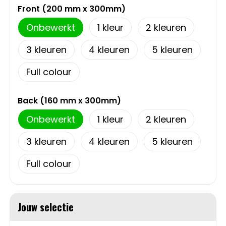
Front (200 mm x 300mm)
Sweaters
Matrozentassen
Onbewerkt
1
2
T-Shirts
Opbergtassen
3
4
5
Vesten
Opvouwbare tassen
Full colour
Schoenen
Papieren tassen
Back (160 mm x 300mm)
Onbewerkt
1
2
Gilets
Picknicktassen en manden
3
4
5
Reistassen
Full colour
Reistassensets
Rugzakken
Jouw selectie