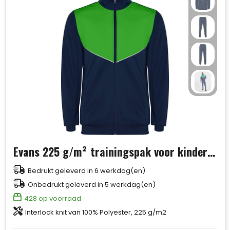
Handschoenen en Sjaals
Fietstassen
Pakketten voor elke gelegenheid
Jassen
Heuptassen
Sinterklaas
Kledingaccessoires
Jute tassen
Ondergoed, Sokken en Nachtkleding
Katoenen draagtassen
Overhemden
Kledingtassen
Evans 225 g/m² trainingspak voor kinderen
Peuters en Baby's
Koeltassen en Koelboxen
Bedrukt geleverd in 6 werkdag(en)
Onbedrukt geleverd in 5 werkdag(en)
Polo's
Koffers en Trolleys
428
op voorraad
Interlock knit van 100% Polyester, 225 g/m2
Regenkleding
Laptop hoezen en tassen