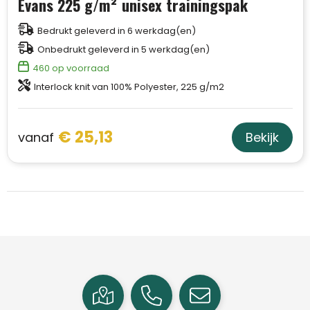
Evans 225 g/m² unisex trainingspak
Schoudertassen
Bedrukt geleverd in 6 werkdag(en)
Sporttassen
Onbedrukt geleverd in 5 werkdag(en)
460
op voorraad
Strandtassen
Interlock knit van 100% Polyester, 225 g/m2
Toilettassen
€ 25,13
vanaf
Bekijk
Waterbestendige tassen
Autotassen
Golftassen
Collegetassen
Tablettassen