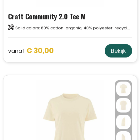
Schoudertassen
Craft Community 2.0 Tee M
Sporttassen
Solid colors: 60% cotton-organic, 40% polyester-recycled. Melange colors: 63% cotton-organic, 31% polyester-recycled, 6% viscose.
Strandtassen
€ 30,00
vanaf
Toilettassen
Bekijk
Waterbestendige tassen
Autotassen
Golftassen
Collegetassen
Tablettassen