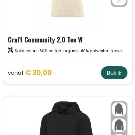
Trolleys
Aktetassen
Craft Community 2.0 Tee W
Schoenentassen
Solid colors: 60% cotton-organic, 40% polyester-recycled. Melange colors: 63% cotton-organic, 31% polyester-recycled, 6% viscose.
Promotietassen
€ 30,00
vanaf
Bekijk
Goodiebags