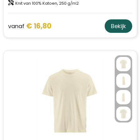
Knit van 100% Katoen, 250 g/m2
Sweaters
Matrozentassen
€ 16,80
T-Shirts
Opbergtassen
vanaf
Bekijk
Vesten
Opvouwbare tassen
Schoenen
Papieren tassen
Gilets
Picknicktassen en manden
Reistassen
Reistassensets
Rugzakken