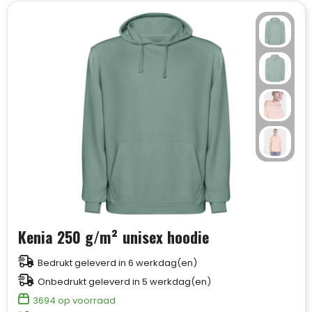
Handschoenen en Sjaals
Fietstassen
Pakketten voor elke gelegenheid
Jassen
Heuptassen
Sinterklaas
Kledingaccessoires
Jute tassen
Ondergoed, Sokken en Nachtkleding
Katoenen draagtassen
Overhemden
Kledingtassen
Peuters en Baby's
Koeltassen en Koelboxen
Kenia 250 g/m² unisex hoodie
Polo's
Koffers en Trolleys
Bedrukt geleverd in 6 werkdag(en)
Onbedrukt geleverd in 5 werkdag(en)
Regenkleding
Laptop hoezen en tassen
3694
op voorraad