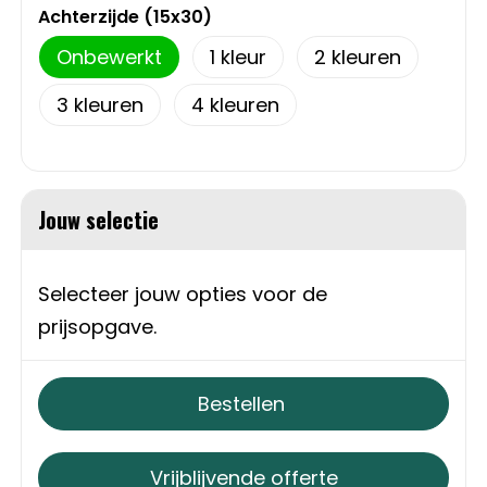
Schoudertassen
Achterzijde (15x30)
Onbewerkt
1
2
Sporttassen
3
4
Strandtassen
Toilettassen
Jouw selectie
Waterbestendige tassen
Autotassen
Selecteer jouw opties voor de
prijsopgave.
Golftassen
Bestellen
Collegetassen
Tablettassen
Vrijblijvende offerte