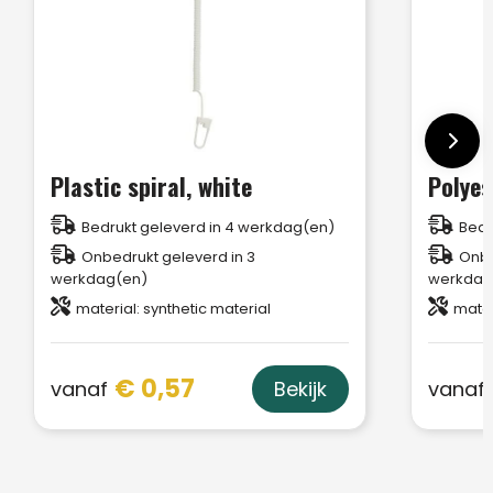
Plastic spiral, white
Polyes
Bedrukt geleverd in 4 werkdag(en)
Bedr
Onbedrukt geleverd in 3
Onbe
werkdag(en)
werkdag
material: synthetic material
mater
€ 0,57
vanaf
vanaf
Bekijk