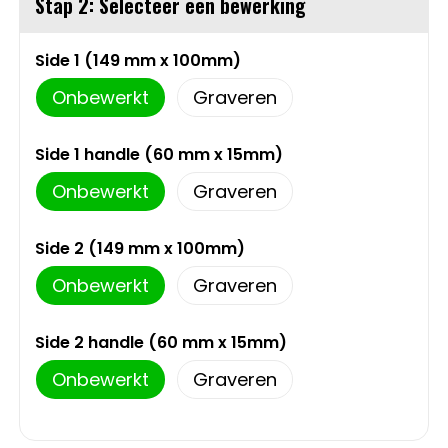
Stap 2: Selecteer een bewerking
Sweaters
Matrozentassen
Side 1 (149 mm x 100mm)
T-Shirts
Opbergtassen
Onbewerkt
Graveren
Vesten
Opvouwbare tassen
Side 1 handle (60 mm x 15mm)
Schoenen
Papieren tassen
Onbewerkt
Graveren
Gilets
Picknicktassen en manden
Side 2 (149 mm x 100mm)
Onbewerkt
Graveren
Reistassen
Side 2 handle (60 mm x 15mm)
Reistassensets
Onbewerkt
Graveren
Rugzakken