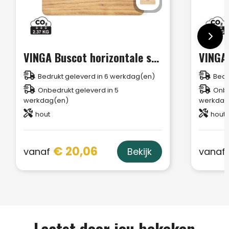
VINGA Buscot horizontale serveerplank
Bedrukt geleverd in 6 werkdag(en)
Bedr
Onbedrukt geleverd in 5
Onbe
werkdag(en)
werkdag
hout
hout
€ 20,06
vanaf
vanaf
Bekijk
Laatst door jou bekeken