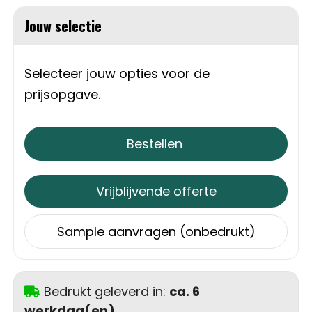
Schoudertassen
Jouw selectie
Sporttassen
Selecteer jouw opties voor de
Strandtassen
prijsopgave.
Toilettassen
Bestellen
Waterbestendige tassen
Autotassen
Vrijblijvende offerte
Golftassen
Sample aanvragen (onbedrukt)
Collegetassen
Bedrukt geleverd in:
ca. 6
Tablettassen
werkdag(en)