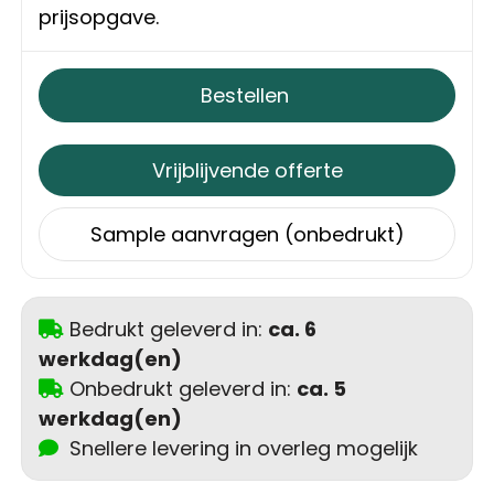
Schoudertassen
prijsopgave.
Sporttassen
Bestellen
Strandtassen
Vrijblijvende offerte
Toilettassen
Sample aanvragen (onbedrukt)
Waterbestendige tassen
Autotassen
Bedrukt geleverd in:
ca. 6
Golftassen
werkdag(en)
Onbedrukt geleverd in:
ca. 5
Collegetassen
werkdag(en)
Snellere levering in overleg mogelijk
Tablettassen