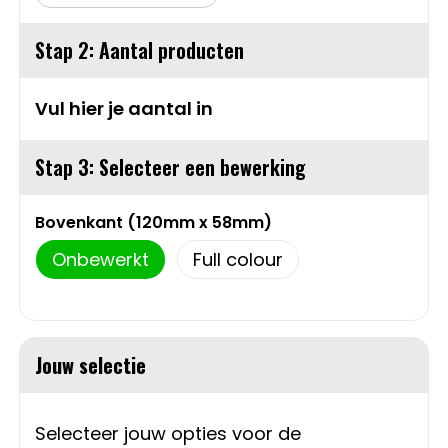
Sweaters
Matrozentassen
Stap 2: Aantal producten
T-Shirts
Opbergtassen
Vul hier je aantal in
Vesten
Opvouwbare tassen
Stap 3: Selecteer een bewerking
Schoenen
Papieren tassen
Bovenkant (120mm x 58mm)
Gilets
Picknicktassen en manden
Onbewerkt
Full colour
Reistassen
Reistassensets
Jouw selectie
Rugzakken
Selecteer jouw opties voor de