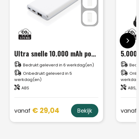
Ultra snelle 10.000 mAh powerbank met PD
Bedrukt geleverd in 6 werkdag(en)
Bedr
Onbedrukt geleverd in 5
Onbe
werkdag(en)
werkdag
ABS
ABS, 
€ 29,04
vanaf
vanaf
Bekijk