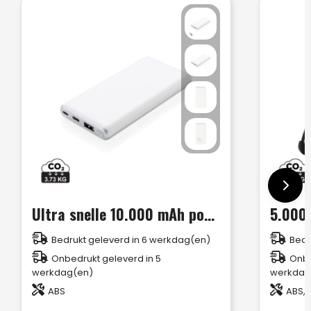
Ultra snelle 10.000 mAh powerbank met PD
Bedrukt geleverd in 6 werkdag(en)
Bedr
Onbedrukt geleverd in 5
Onbe
werkdag(en)
werkdag
ABS
ABS, 