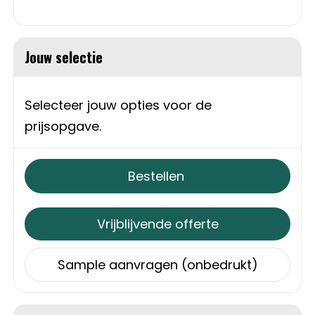
Schoudertassen
Sporttassen
Jouw selectie
Strandtassen
Selecteer jouw opties voor de
Toilettassen
prijsopgave.
Waterbestendige tassen
Bestellen
Autotassen
Vrijblijvende offerte
Golftassen
Collegetassen
Sample aanvragen (onbedrukt)
Tablettassen