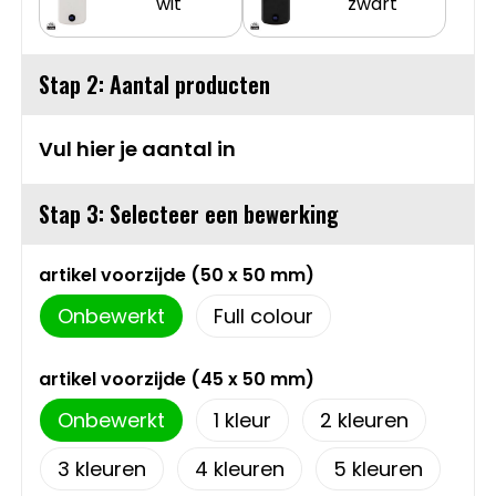
wit
zwart
Sweaters
Matrozentassen
Stap 2: Aantal producten
T-Shirts
Opbergtassen
Vesten
Opvouwbare tassen
Vul hier je aantal in
Schoenen
Papieren tassen
Stap 3: Selecteer een bewerking
Gilets
Picknicktassen en manden
artikel voorzijde (50 x 50 mm)
Onbewerkt
Full colour
Reistassen
artikel voorzijde (45 x 50 mm)
Reistassensets
Onbewerkt
1
2
Rugzakken
3
4
5