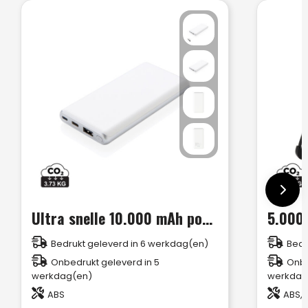
Ultra snelle 10.000 mAh powerbank met PD
Bedrukt geleverd in 6 werkdag(en)
Bedr
Onbedrukt geleverd in 5
Onbe
werkdag(en)
werkdag
ABS
ABS, 