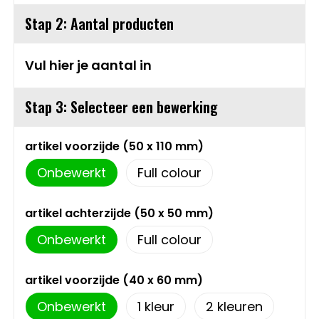
Sweaters
Matrozentassen
Stap 2: Aantal producten
T-Shirts
Opbergtassen
Vul hier je aantal in
Vesten
Opvouwbare tassen
Stap 3: Selecteer een bewerking
Schoenen
Papieren tassen
artikel voorzijde (50 x 110 mm)
Gilets
Picknicktassen en manden
Onbewerkt
Full colour
Reistassen
artikel achterzijde (50 x 50 mm)
Onbewerkt
Full colour
Reistassensets
artikel voorzijde (40 x 60 mm)
Rugzakken
Onbewerkt
1
2