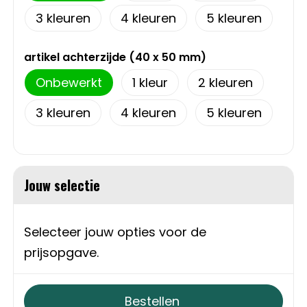
Schoudertassen
3
4
5
Sporttassen
artikel achterzijde (40 x 50 mm)
Strandtassen
Onbewerkt
1
2
Toilettassen
3
4
5
Waterbestendige tassen
Jouw selectie
Autotassen
Golftassen
Selecteer jouw opties voor de
prijsopgave.
Collegetassen
Tablettassen
Bestellen