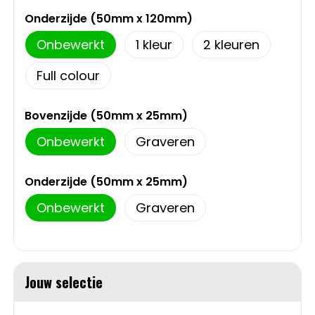
Schoudertassen
Onderzijde (50mm x 120mm)
Sporttassen
Onbewerkt
1
2
Full colour
Strandtassen
Toilettassen
Bovenzijde (50mm x 25mm)
Onbewerkt
Graveren
Waterbestendige tassen
Onderzijde (50mm x 25mm)
Autotassen
Onbewerkt
Graveren
Golftassen
Collegetassen
Jouw selectie
Tablettassen