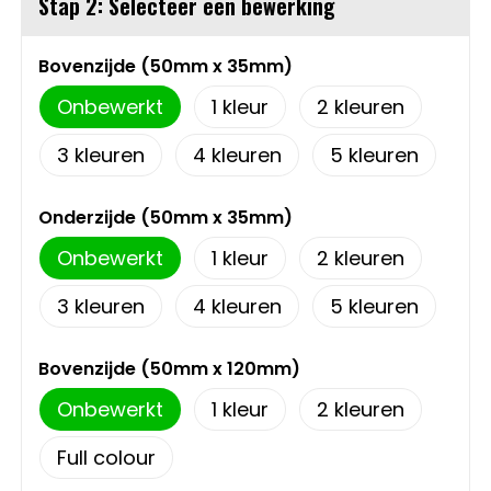
Stap 2: Selecteer een bewerking
Sweaters
Matrozentassen
Bovenzijde (50mm x 35mm)
T-Shirts
Opbergtassen
Onbewerkt
1
2
Vesten
Opvouwbare tassen
3
4
5
Schoenen
Papieren tassen
Onderzijde (50mm x 35mm)
Onbewerkt
1
2
Gilets
Picknicktassen en manden
3
4
5
Reistassen
Bovenzijde (50mm x 120mm)
Reistassensets
Onbewerkt
1
2
Rugzakken
Full colour