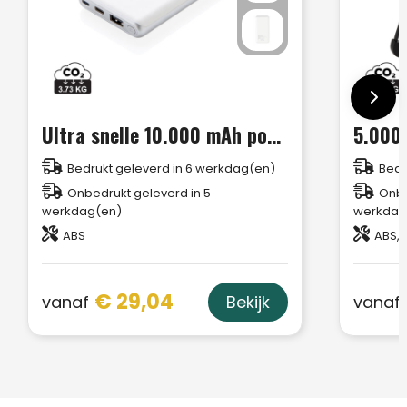
Ultra snelle 10.000 mAh powerbank met PD
Bedrukt geleverd in 6 werkdag(en)
Bedr
Onbedrukt geleverd in 5
Onbe
werkdag(en)
werkdag
ABS
ABS, 
€ 29,04
vanaf
vanaf
Bekijk