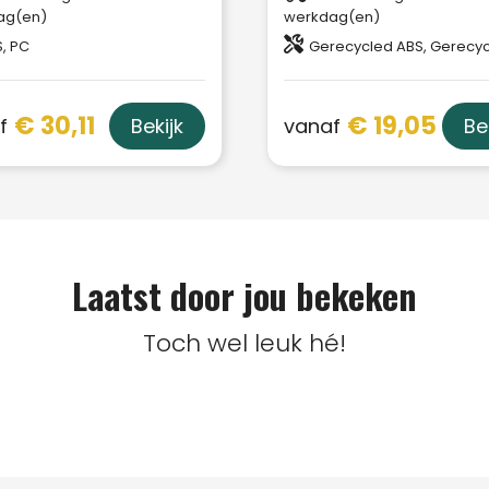
ag(en)
werkdag(en)
, PC
Gerecycled ABS, Gerecycle
€ 30,11
€ 19,05
f
vanaf
Bekijk
Be
Laatst door jou bekeken
Toch wel leuk hé!