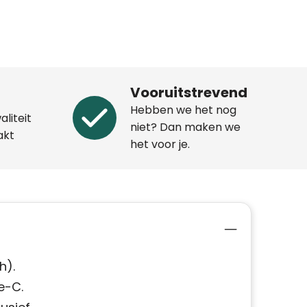
Vooruitstrevend
Hebben we het nog
aliteit
niet? Dan maken we
akt
het voor je.
h).
e-C.