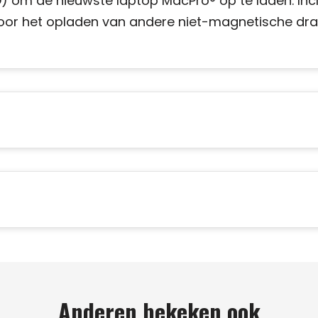
) om de nieuwste laptop MacPro® op te laden. Incl
oor het opladen van andere niet-magnetische dr
Anderen bekeken ook