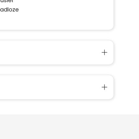
usief
aadloze