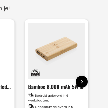
 je!
RCS standaard recycled plastic wireless powerbank
Bamboe 8.000 mAh 5W draadloze powerbank
Bedrukt geleverd in 6
werkdag(en)
Onbedrukt geleverd in 5