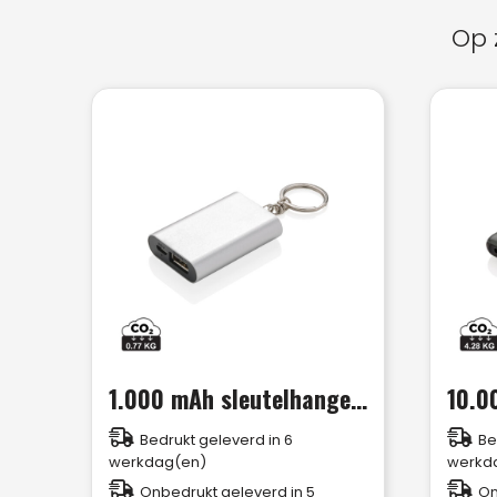
Op 
1.000 mAh sleutelhanger powerbank
Bedrukt geleverd in 6
Be
werkdag(en)
werkd
Onbedrukt geleverd in 5
On