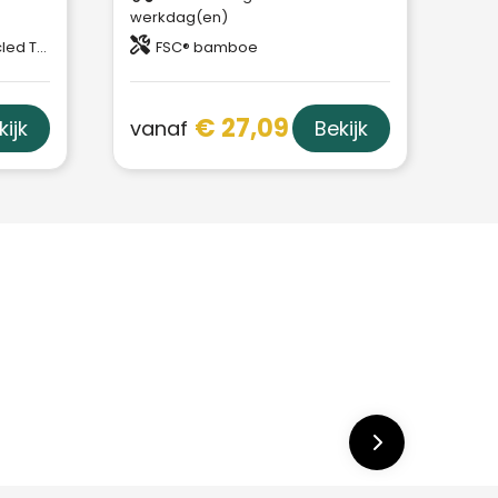
werkdag(en)
d TPE
FSC® bamboe
€ 27,09
vanaf
kijk
Bekijk