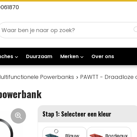
0061870
nches
Duurzaam
Merken
Over ons
ultifunctionele Powerbanks
PAWTT - Draadloze 
 powerbank
Stap 1: Selecteer een kleur
Blauw
Bordeaux