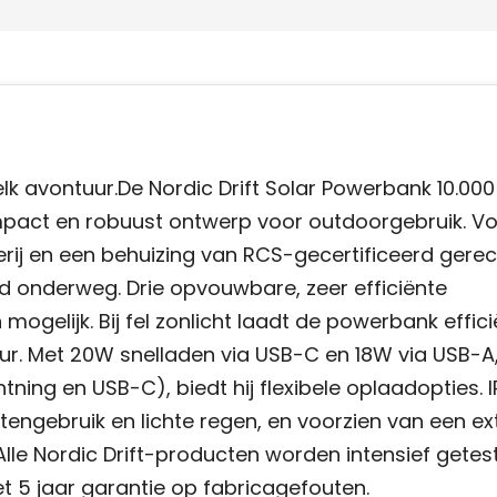
lk avontuur.De Nordic Drift Solar Powerbank 10.00
mpact en robuust ontwerp voor outdoorgebruik. Vo
rij en een behuizing van RCS-gecertificeerd gere
onderweg. Drie opvouwbare, zeer efficiënte
gelijk. Bij fel zonlicht laadt de powerbank effici
 uur. Met 20W snelladen via USB-C en 18W via USB-A,
ning en USB-C), biedt hij flexibele oplaadopties. 
engebruik en lichte regen, en voorzien van een ex
le Nordic Drift-producten worden intensief getes
et 5 jaar garantie op fabricagefouten.