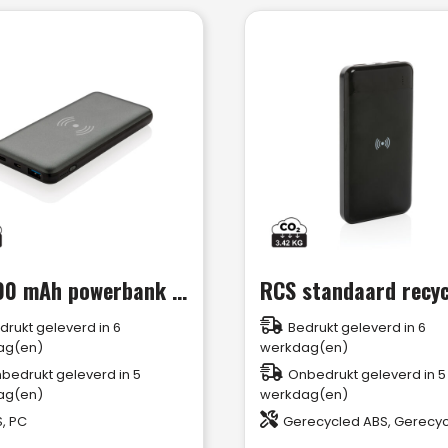
10.000 mAh powerbank met 10W draadloos snelladen met PD
drukt geleverd in 6
Bedrukt geleverd in 6
ag(en)
werkdag(en)
bedrukt geleverd in 5
Onbedrukt geleverd in 5
ag(en)
werkdag(en)
, PC
Gerecycled ABS, Gerecycle