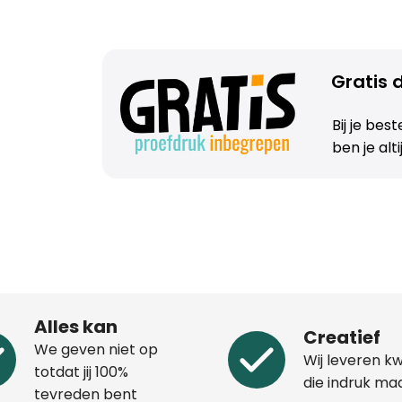
Gratis d
Bij je bes
ben je alt
Alles kan
Creatief
We geven niet op
Wij leveren kw
totdat jij 100%
die indruk ma
tevreden bent