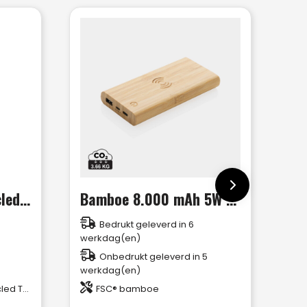
RCS standaard recycled plastic wireless powerbank
Bamboe 8.000 mAh 5W draadloze powerbank
Bedrukt geleverd in 6
werkdag(en)
Onbedrukt geleverd in 5
werkdag(en)
d TPE
FSC® bamboe