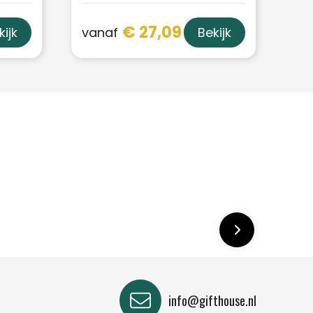
€ 27,09
vanaf
kijk
Bekijk
info@gifthouse.nl