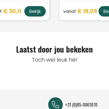
€ 30,11
€ 19,05
f
vanaf
Bekijk
Be
Laatst door jou bekeken
Toch wel leuk hé!
+31 (0)85-0061870