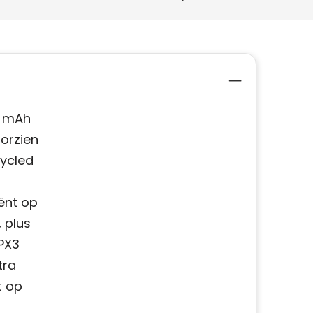
0 mAh
orzien
cycled
ënt op
 plus
IPX3
tra
t op