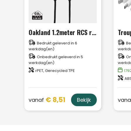
Oakland 1.2meter RCS rplastic 6-in-1 fast charging 45W kabel
Bedrukt geleverd in 6
Be
werkdag(en)
werkd
Onbedrukt geleverd in 5
On
werkdag(en)
werkd
rPET, Gerecycled TPE
179
ABS
€ 8,51
vanaf
vana
Bekijk