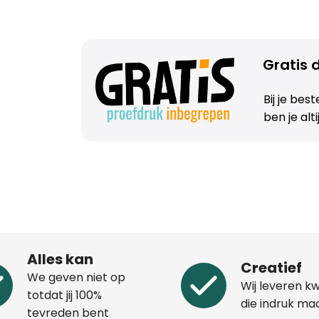
Gratis d
Bij je bes
ben je alt
Alles kan
Creatief
We geven niet op
Wij leveren kw
totdat jij 100%
die indruk ma
tevreden bent