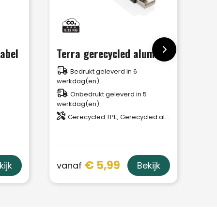
kabel
Terra gerecycled aluminium 4 in 1 60W snellaadkabel
Bedrukt geleverd in 6
werkdag(en)
Onbedrukt geleverd in 5
werkdag(en)
Gerecycled TPE, Gerecycled aluminiumlegering
€ 5,99
vanaf
kijk
Bekijk