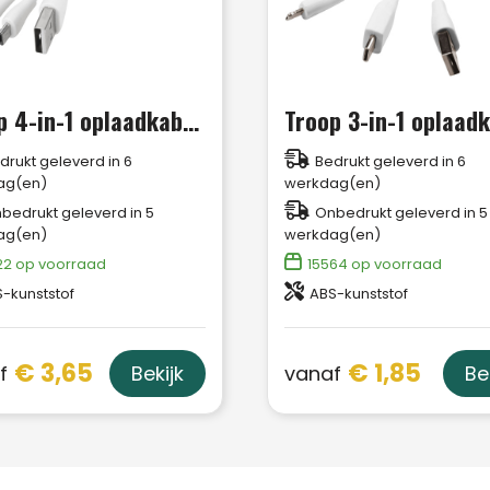
Troup 4-in-1 oplaadkabel met clip van type C
Troop 3-in-1 oplaad
drukt geleverd in 6
Bedrukt geleverd in 6
ag(en)
werkdag(en)
bedrukt geleverd in 5
Onbedrukt geleverd in 5
ag(en)
werkdag(en)
22
op voorraad
15564
op voorraad
-kunststof
ABS-kunststof
€ 3,65
€ 1,85
f
vanaf
Bekijk
Be