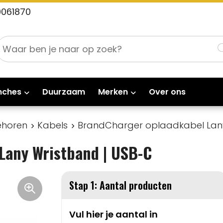
0061870
nches
Duurzaam
Merken
Over ons
ehoren
Kabels
BrandCharger oplaadkabel Lany
Lany Wristband | USB-C
Stap 1: Aantal producten
Vul hier je aantal in