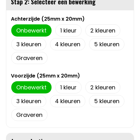
Stap 2: Selecteer een bewerking
Sweaters
Matrozentassen
Achterzijde (25mm x 20mm)
T-Shirts
Opbergtassen
Onbewerkt
1
2
Vesten
Opvouwbare tassen
3
4
5
Graveren
Schoenen
Papieren tassen
Gilets
Picknicktassen en manden
Voorzijde (25mm x 20mm)
Onbewerkt
1
2
Reistassen
3
4
5
Reistassensets
Graveren
Rugzakken