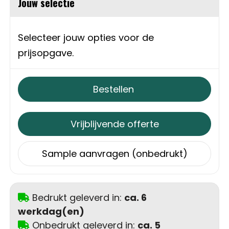
Jouw selectie
Schoudertassen
Sporttassen
Selecteer jouw opties voor de
prijsopgave.
Strandtassen
Toilettassen
Bestellen
Waterbestendige tassen
Vrijblijvende offerte
Autotassen
Sample aanvragen (onbedrukt)
Golftassen
Collegetassen
Bedrukt geleverd in:
ca. 6
werkdag(en)
Tablettassen
Onbedrukt geleverd in:
ca. 5