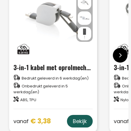
3-in-1 kabel met oprolmechanisme
3-in-1
Bedrukt geleverd in 6 werkdag(en)
Bedr
Onbedrukt geleverd in 5
Onbe
werkdag(en)
werkdag
ABS, TPU
Nylon
€ 3,38
vanaf
vanaf
Bekijk