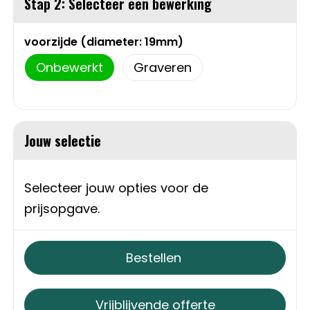
Stap 2: Selecteer een bewerking
Sweaters
Matrozentassen
voorzijde (diameter: 19mm)
T-Shirts
Opbergtassen
Onbewerkt
Graveren
Vesten
Opvouwbare tassen
Schoenen
Papieren tassen
Jouw selectie
Gilets
Picknicktassen en manden
Selecteer jouw opties voor de
Reistassen
prijsopgave.
Reistassensets
Bestellen
Rugzakken
Vrijblijvende offerte