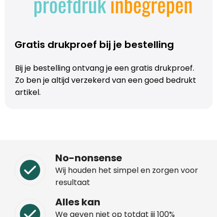
Trolleys
Aktetassen
Gratis drukproef bij je bestelling
Schoenentassen
Bij je bestelling ontvang je een gratis drukproef.
Zo ben je altijd verzekerd van een goed bedrukt
Promotietassen
artikel.
Goodiebags
No-nonsense
Wij houden het simpel en zorgen voor
resultaat
Alles kan
We geven niet op totdat jij 100%