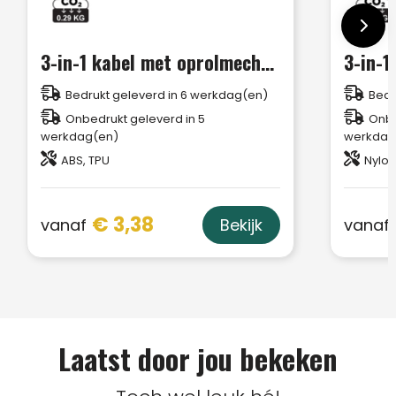
3-in-1 kabel met oprolmechanisme
3-in-1
Bedrukt geleverd in 6 werkdag(en)
Bedr
Onbedrukt geleverd in 5
Onbe
werkdag(en)
werkdag
ABS, TPU
Nylon
€ 3,38
vanaf
vanaf
Bekijk
Laatst door jou bekeken