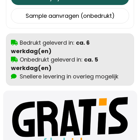
Schoudertassen
Sample aanvragen (onbedrukt)
Sporttassen
Strandtassen
Bedrukt geleverd in:
ca. 6
Toilettassen
werkdag(en)
Onbedrukt geleverd in:
ca. 5
Waterbestendige tassen
werkdag(en)
Snellere levering in overleg mogelijk
Autotassen
Golftassen
Collegetassen
Tablettassen