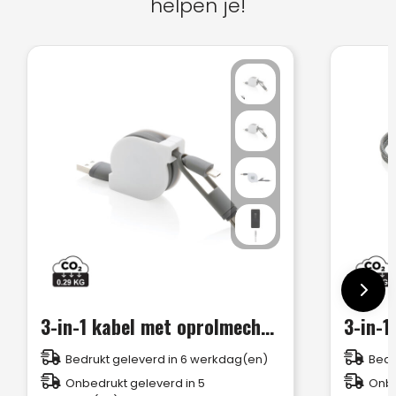
helpen je!
3-in-1 kabel met oprolmechanisme
3-in-1
Bedrukt geleverd in 6 werkdag(en)
Bedr
Onbedrukt geleverd in 5
Onbe