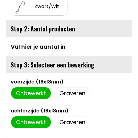
Zwart/Wit
Sweaters
Matrozentassen
T-Shirts
Opbergtassen
Stap 2: Aantal producten
Vesten
Opvouwbare tassen
Vul hier je aantal in
Schoenen
Papieren tassen
Stap 3: Selecteer een bewerking
Gilets
Picknicktassen en manden
voorzijde (18x18mm)
Reistassen
Onbewerkt
Graveren
Reistassensets
achterzijde (18x18mm)
Onbewerkt
Graveren
Rugzakken