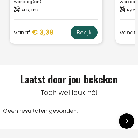
werkdag(en)
werkdag
ABS, TPU
Nylon
€ 3,38
vanaf
vanaf
Bekijk
Laatst door jou bekeken
Toch wel leuk hé!
Geen resultaten gevonden.