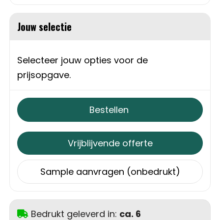
Schoudertassen
Jouw selectie
Sporttassen
Strandtassen
Selecteer jouw opties voor de
prijsopgave.
Toilettassen
Waterbestendige tassen
Bestellen
Autotassen
Vrijblijvende offerte
Golftassen
Sample aanvragen (onbedrukt)
Collegetassen
Tablettassen
Bedrukt geleverd in:
ca. 6