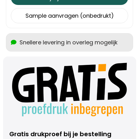
Schoudertassen
Sample aanvragen (onbedrukt)
Sporttassen
Strandtassen
Snellere levering in overleg mogelijk
Toilettassen
Waterbestendige tassen
Autotassen
Golftassen
Collegetassen
Tablettassen
Gratis drukproef bij je bestelling