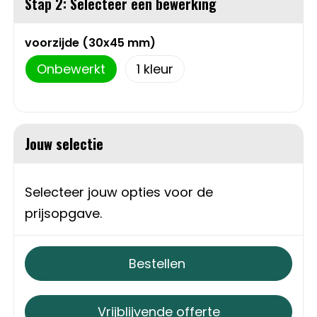
Stap 2: Selecteer een bewerking
Sweaters
Matrozentassen
voorzijde (30x45 mm)
T-Shirts
Opbergtassen
Onbewerkt
1
Vesten
Opvouwbare tassen
Schoenen
Papieren tassen
Jouw selectie
Gilets
Picknicktassen en manden
Selecteer jouw opties voor de
Reistassen
prijsopgave.
Reistassensets
Bestellen
Rugzakken
Vrijblijvende offerte