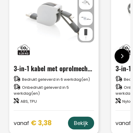
3-in-1 kabel met oprolmechanisme
3-in-1
Bedrukt geleverd in 6 werkdag(en)
Bedr
Onbedrukt geleverd in 5
Onbe
werkdag(en)
werkdag
ABS, TPU
Nylon
€ 3,38
vanaf
vanaf
Bekijk