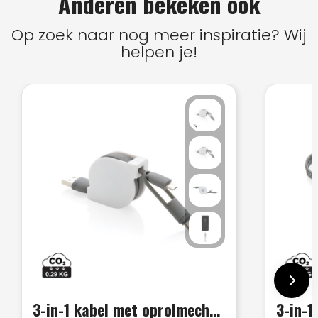
Anderen bekeken ook
Op zoek naar nog meer inspiratie? Wij
helpen je!
3-in-1 kabel met oprolmechanisme
3-in-1