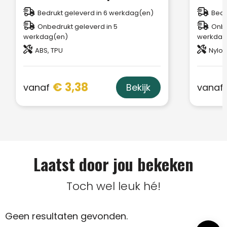
Bedrukt geleverd in 6 werkdag(en)
Bedr
Onbedrukt geleverd in 5
Onbe
werkdag(en)
werkdag
ABS, TPU
Nylon
€ 3,38
vanaf
vanaf
Bekijk
Laatst door jou bekeken
Toch wel leuk hé!
Geen resultaten gevonden.