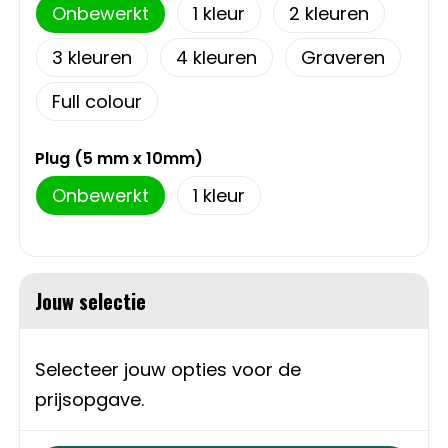
Schoudertassen
Onbewerkt
1
2
Sporttassen
3
4
Graveren
Full colour
Strandtassen
Plug (5 mm x 10mm)
Toilettassen
Onbewerkt
1
Waterbestendige tassen
Autotassen
Jouw selectie
Golftassen
Selecteer jouw opties voor de
Collegetassen
prijsopgave.
Tablettassen