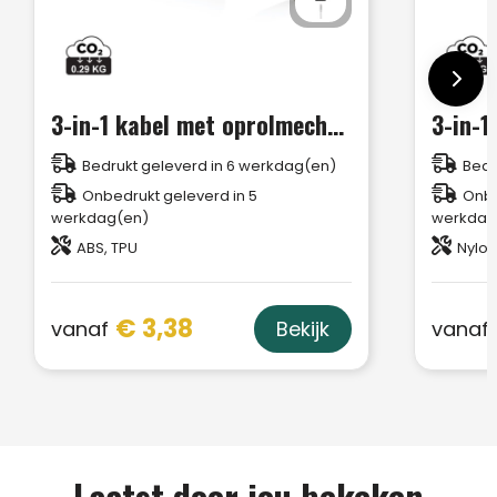
3-in-1 kabel met oprolmechanisme
3-in-1
Bedrukt geleverd in 6 werkdag(en)
Bedr
Onbedrukt geleverd in 5
Onbe
werkdag(en)
werkdag
ABS, TPU
Nylon
€ 3,38
vanaf
vanaf
Bekijk
Laatst door jou bekeken