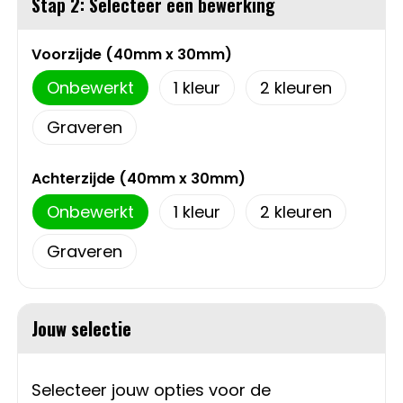
Stap 2: Selecteer een bewerking
Sweaters
Matrozentassen
Voorzijde (40mm x 30mm)
T-Shirts
Opbergtassen
Onbewerkt
1
2
Vesten
Opvouwbare tassen
Graveren
Schoenen
Papieren tassen
Achterzijde (40mm x 30mm)
Onbewerkt
1
2
Gilets
Picknicktassen en manden
Graveren
Reistassen
Reistassensets
Jouw selectie
Rugzakken
Selecteer jouw opties voor de