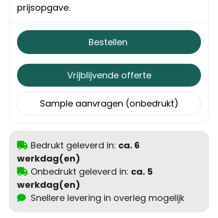
Schoudertassen
prijsopgave.
Sporttassen
Bestellen
Strandtassen
Vrijblijvende offerte
Toilettassen
Sample aanvragen (onbedrukt)
Waterbestendige tassen
Autotassen
Bedrukt geleverd in:
ca. 6
Golftassen
werkdag(en)
Onbedrukt geleverd in:
ca. 5
Collegetassen
werkdag(en)
Snellere levering in overleg mogelijk
Tablettassen