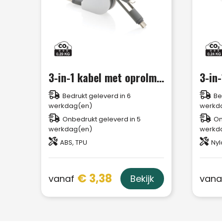
3-in-1 kabel met oprolmechanisme
Bedrukt geleverd in 6
Be
werkdag(en)
werkd
Onbedrukt geleverd in 5
On
werkdag(en)
werkd
ABS, TPU
Nyl
€ 3,38
vanaf
vana
Bekijk