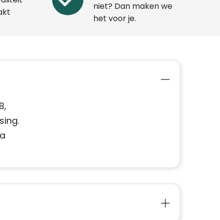
niet? Dan maken we
akt
het voor je.
B,
sing.
ia