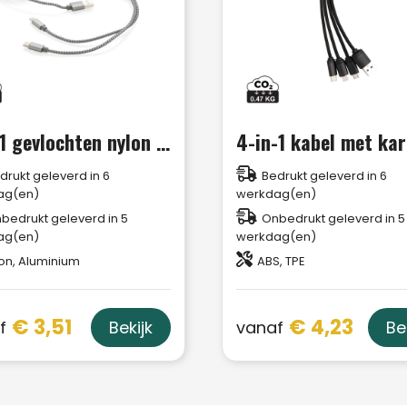
3-in-1 gevlochten nylon kabel
drukt geleverd in 6
Bedrukt geleverd in 6
ag(en)
werkdag(en)
bedrukt geleverd in 5
Onbedrukt geleverd in 5
ag(en)
werkdag(en)
on, Aluminium
ABS, TPE
€ 3,51
€ 4,23
f
vanaf
Bekijk
Be