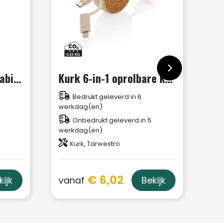
4-in-1 kabel met karabijnhaak
Kurk 6-in-1 oprolbare kabel
Bedrukt geleverd in 6
werkdag(en)
Onbedrukt geleverd in 5
werkdag(en)
Kurk, Tarwestro
€ 6,02
vanaf
kijk
Bekijk