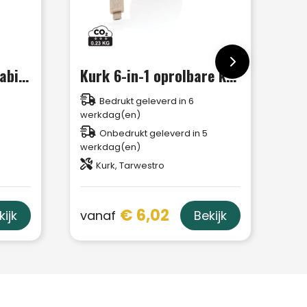
4-in-1 kabel met karabijnhaak
Kurk 6-in-1 oprolbare kabel
Bedrukt geleverd in 6
werkdag(en)
Onbedrukt geleverd in 5
werkdag(en)
Kurk, Tarwestro
€ 6,02
vanaf
kijk
Bekijk