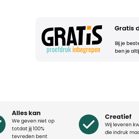
Gratis d
Bij je bes
ben je alt
Alles kan
Creatief
We geven niet op
Wij leveren kw
totdat jij 100%
die indruk ma
tevreden bent