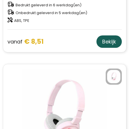
Schoudertassen
Bedrukt geleverd in 6 werkdag(en)
Onbedrukt geleverd in 5 werkdag(en)
Sporttassen
ABS, TPE
Strandtassen
€ 8,51
vanaf
Bekijk
Toilettassen
Waterbestendige tassen
Autotassen
Golftassen
Collegetassen
Tablettassen