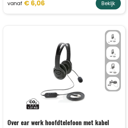
€ 6,06
vanaf
Bekijk
Sweaters
Matrozentassen
T-Shirts
Opbergtassen
Vesten
Opvouwbare tassen
Schoenen
Papieren tassen
Gilets
Picknicktassen en manden
Reistassen
Reistassensets
Rugzakken
Over ear werk hoofdtelefoon met kabel