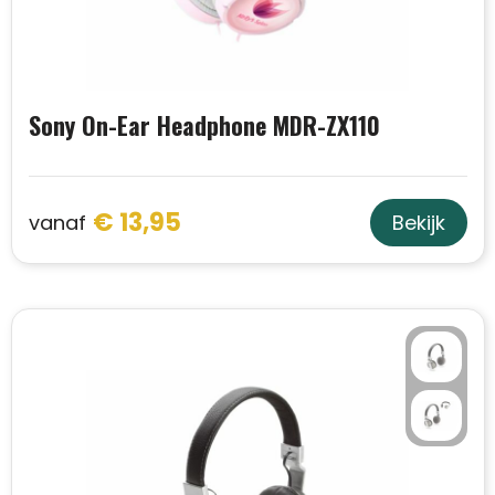
Trolleys
Aktetassen
Sony On-Ear Headphone MDR-ZX110
Schoenentassen
Promotietassen
€ 13,95
vanaf
Bekijk
Goodiebags