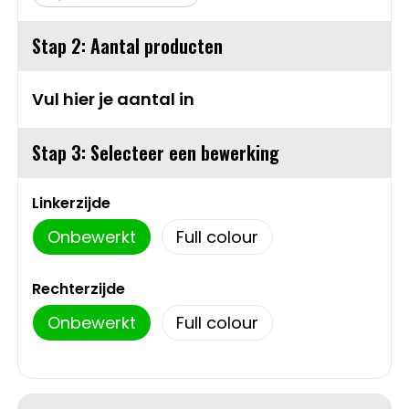
Sweaters
Matrozentassen
Stap 2: Aantal producten
T-Shirts
Opbergtassen
Vul hier je aantal in
Vesten
Opvouwbare tassen
Stap 3: Selecteer een bewerking
Schoenen
Papieren tassen
Linkerzijde
Gilets
Picknicktassen en manden
Onbewerkt
Full colour
Reistassen
Rechterzijde
Reistassensets
Onbewerkt
Full colour
Rugzakken