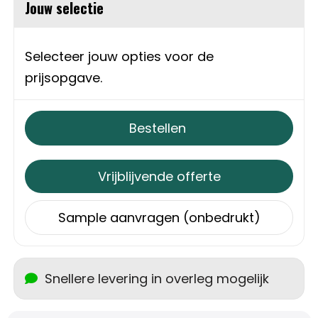
Schoudertassen
Jouw selectie
Sporttassen
Selecteer jouw opties voor de
Strandtassen
prijsopgave.
Toilettassen
Bestellen
Waterbestendige tassen
Vrijblijvende offerte
Autotassen
Sample aanvragen (onbedrukt)
Golftassen
Collegetassen
Snellere levering in overleg mogelijk
Tablettassen