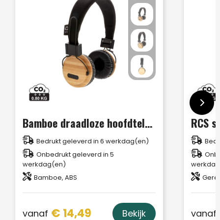
Bamboe draadloze hoofdtelefoon
Bedrukt geleverd in 6 werkdag(en)
Bedr
Onbedrukt geleverd in 5
Onbe
werkdag(en)
werkdag
Bamboe, ABS
Gerec
€ 14,49
vanaf
vanaf
Bekijk