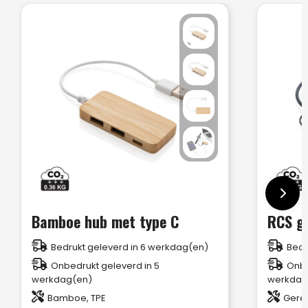
Bamboe hub met type C
Bedrukt geleverd in 6 werkdag(en)
Bedr
Onbedrukt geleverd in 5
Onbe
werkdag(en)
werkdag
Bamboe, TPE
Gerec