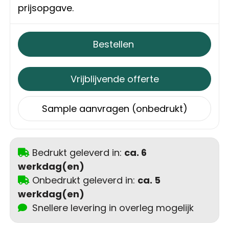
Schoudertassen
prijsopgave.
Sporttassen
Bestellen
Strandtassen
Vrijblijvende offerte
Toilettassen
Sample aanvragen (onbedrukt)
Waterbestendige tassen
Autotassen
Bedrukt geleverd in:
ca. 6
Golftassen
werkdag(en)
Onbedrukt geleverd in:
ca. 5
Collegetassen
werkdag(en)
Snellere levering in overleg mogelijk
Tablettassen