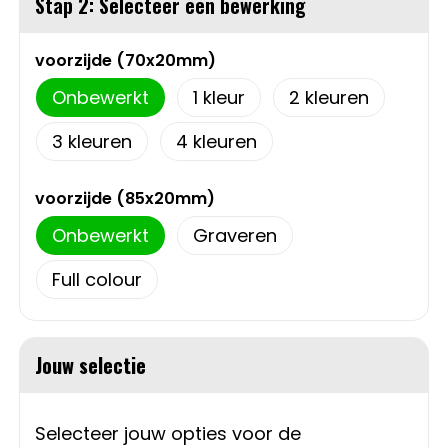
Stap 2: Selecteer een bewerking
Sweaters
Matrozentassen
voorzijde (70x20mm)
T-Shirts
Opbergtassen
Onbewerkt
1
2
Vesten
Opvouwbare tassen
3
4
Schoenen
Papieren tassen
voorzijde (85x20mm)
Onbewerkt
Graveren
Gilets
Picknicktassen en manden
Full colour
Reistassen
Reistassensets
Jouw selectie
Rugzakken
Selecteer jouw opties voor de