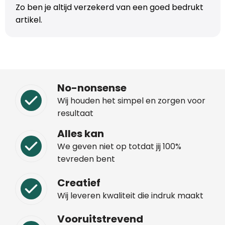
Zo ben je altijd verzekerd van een goed bedrukt
Trolleys
artikel.
Aktetassen
Schoenentassen
No-nonsense
Promotietassen
Wij houden het simpel en zorgen voor
resultaat
Goodiebags
Alles kan
We geven niet op totdat jij 100%
tevreden bent
Creatief
Wij leveren kwaliteit die indruk maakt
Vooruitstrevend