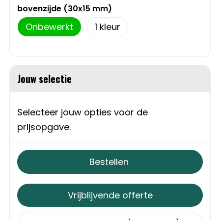
bovenzijde (30x15 mm)
Sweaters
Matrozentassen
Onbewerkt
1
T-Shirts
Opbergtassen
Vesten
Opvouwbare tassen
Jouw selectie
Schoenen
Papieren tassen
Selecteer jouw opties voor de
Gilets
Picknicktassen en manden
prijsopgave.
Reistassen
Bestellen
Reistassensets
Vrijblijvende offerte
Rugzakken