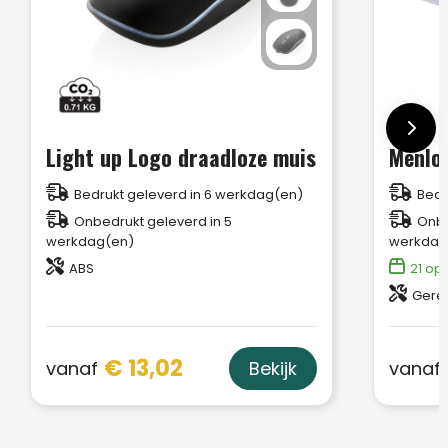
Light up Logo draadloze muis
Bedrukt geleverd in 6 werkdag(en)
Bedr
Onbedrukt geleverd in 5
Onbe
werkdag(en)
werkdag
ABS
21
op 
Gerec
€ 13,02
vanaf
vanaf
Bekijk