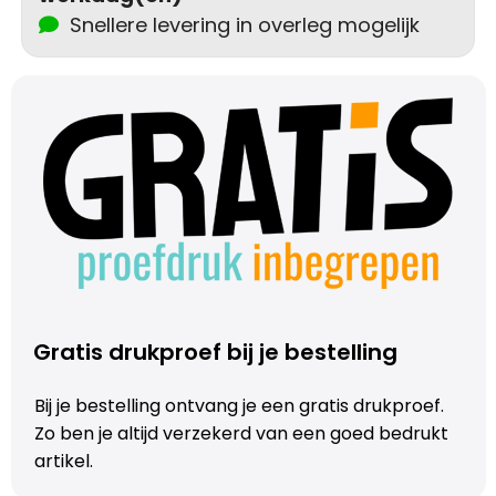
Schoudertassen
Snellere levering in overleg mogelijk
Sporttassen
Strandtassen
Toilettassen
Waterbestendige tassen
Autotassen
Gratis drukproef bij je bestelling
Golftassen
Bij je bestelling ontvang je een gratis drukproef.
Collegetassen
Zo ben je altijd verzekerd van een goed bedrukt
artikel.
Tablettassen