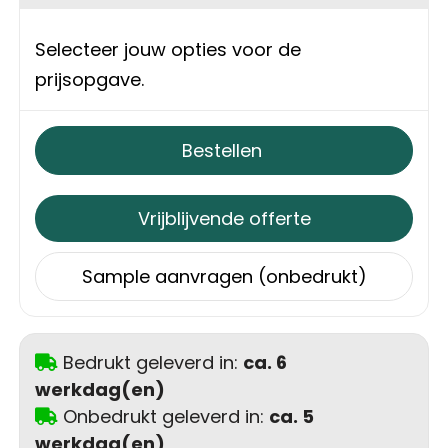
Sweaters
Matrozentassen
Selecteer jouw opties voor de
prijsopgave.
T-Shirts
Opbergtassen
Vesten
Opvouwbare tassen
Bestellen
Schoenen
Papieren tassen
Vrijblijvende offerte
Gilets
Picknicktassen en manden
Sample aanvragen (onbedrukt)
Reistassen
Reistassensets
Bedrukt geleverd in:
ca. 6
werkdag(en)
Rugzakken
Onbedrukt geleverd in:
ca. 5
werkdag(en)