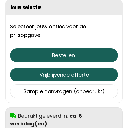
Jouw selectie
Sweaters
Matrozentassen
T-Shirts
Opbergtassen
Selecteer jouw opties voor de
prijsopgave.
Vesten
Opvouwbare tassen
Schoenen
Papieren tassen
Bestellen
Gilets
Picknicktassen en manden
Vrijblijvende offerte
Reistassen
Sample aanvragen (onbedrukt)
Reistassensets
Rugzakken
Bedrukt geleverd in:
ca. 6
werkdag(en)