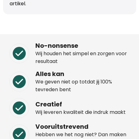
artikel.
Trolleys
Aktetassen
Schoenentassen
No-nonsense
Wij houden het simpel en zorgen voor
Promotietassen
resultaat
Alles kan
Goodiebags
We geven niet op totdat jij 100%
tevreden bent
Creatief
Wij leveren kwaliteit die indruk maakt
Vooruitstrevend
Hebben we het nog niet? Dan maken