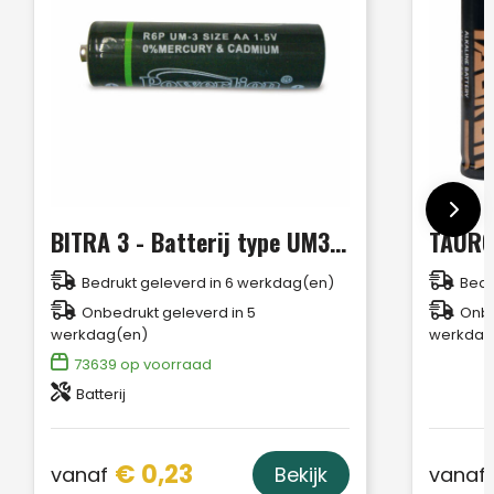
BITRA 3 - Batterij type UM3 (AA)
Bedrukt geleverd in 6 werkdag(en)
Bedr
Onbedrukt geleverd in 5
Onbe
werkdag(en)
werkdag
73639
op voorraad
Batterij
€ 0,23
vanaf
vanaf
Bekijk