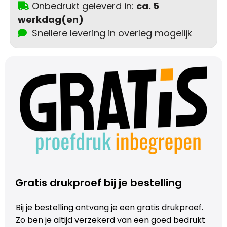
Schoudertassen
Onbedrukt geleverd in:
ca. 5
werkdag(en)
Sporttassen
Snellere levering in overleg mogelijk
Strandtassen
Toilettassen
Waterbestendige tassen
Autotassen
Golftassen
Gratis drukproef bij je bestelling
Collegetassen
Bij je bestelling ontvang je een gratis drukproef.
Tablettassen
Zo ben je altijd verzekerd van een goed bedrukt