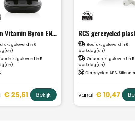
Urban Vitamin Byron ENC-oordoppen
drukt geleverd in 6
Bedrukt geleverd in 6
ag(en)
werkdag(en)
bedrukt geleverd in 5
Onbedrukt geleverd in 5
ag(en)
werkdag(en)
S
Gerecycled ABS, Silicone
€ 25,61
€ 10,47
f
vanaf
Bekijk
Be