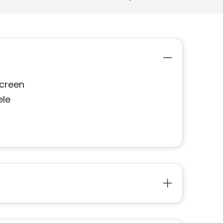
screen
ele