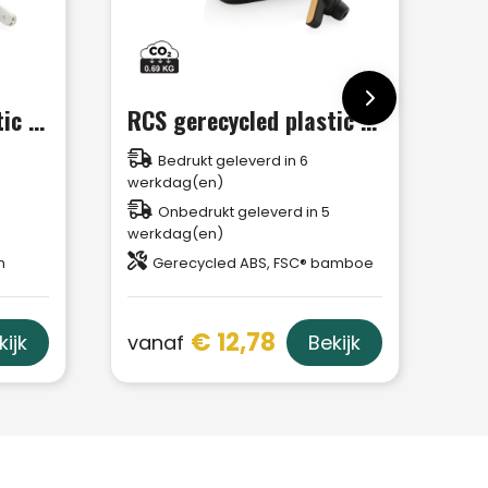
RCS gerecycled plastic Liberty Pro draadloze oordoppen
RCS gerecycled plastic & bamboe TWS oordoppen
Bedrukt geleverd in 6
werkdag(en)
Onbedrukt geleverd in 5
werkdag(en)
n
Gerecycled ABS, FSC® bamboe
€ 12,78
vanaf
kijk
Bekijk