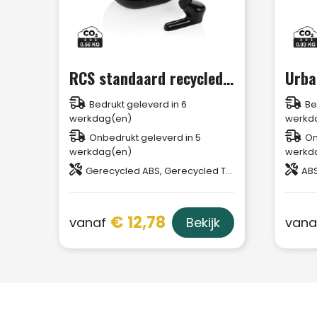
RCS standaard recycled plastic TWS oordoppen
Bedrukt geleverd in 6
Be
werkdag(en)
werkd
Onbedrukt geleverd in 5
On
werkdag(en)
werkd
Gerecycled ABS, Gerecycled TPE
AB
€ 12,78
vanaf
vana
Bekijk