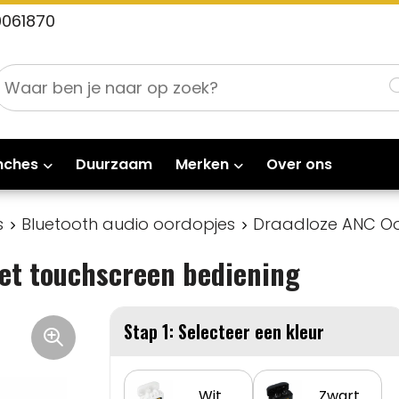
0061870
nches
Duurzaam
Merken
Over ons
s
Bluetooth audio oordopjes
Draadloze ANC Oo
et touchscreen bediening
Stap 1: Selecteer een kleur
Wit
Zwart