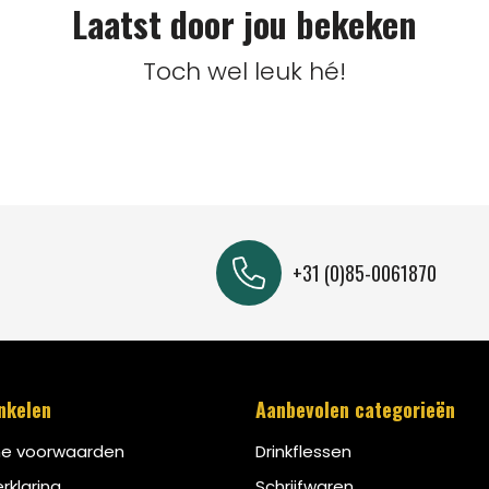
Laatst door jou bekeken
Toch wel leuk hé!
+31 (0)85-0061870
inkelen
Aanbevolen categorieën
e voorwaarden
Drinkflessen
rklaring
Schrijfwaren