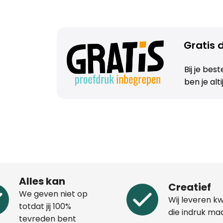
Gratis d
Bij je bes
ben je alt
Alles kan
Creatief
We geven niet op
Wij leveren kw
totdat jij 100%
die indruk ma
tevreden bent