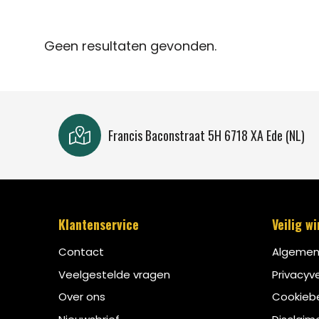
Geen resultaten gevonden.
Francis Baconstraat 5H 6718 XA Ede (NL)
Klantenservice
Veilig w
Contact
Algemen
Veelgestelde vragen
Privacyve
Over ons
Cookiebe