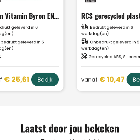
Urban Vitamin Byron ENC-oordoppen
drukt geleverd in 6
Bedrukt geleverd in 6
ag(en)
werkdag(en)
bedrukt geleverd in 5
Onbedrukt geleverd in 5
ag(en)
werkdag(en)
S
Gerecycled ABS, Silicone
€ 25,61
€ 10,47
f
vanaf
Bekijk
Be
Laatst door jou bekeken