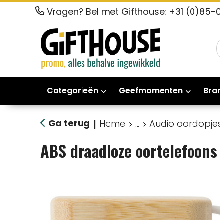
Vragen? Bel met Gifthouse: +31 (0)85-
Categorieën
Geefmomenten
Bra
Ga terug
Home
...
Audio oordopje
|
ABS draadloze oortelefoon