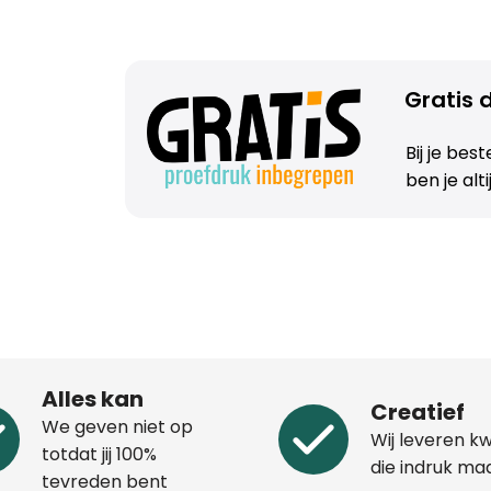
Gratis d
Bij je bes
ben je alt
Alles kan
Creatief
We geven niet op
Wij leveren kw
totdat jij 100%
die indruk ma
tevreden bent