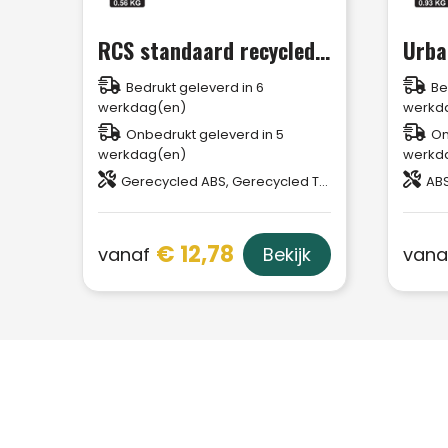
RCS standaard recycled plastic TWS oordoppen
Bedrukt geleverd in 6
Be
werkdag(en)
werkd
Onbedrukt geleverd in 5
On
werkdag(en)
werkd
Gerecycled ABS, Gerecycled TPE
AB
€ 12,78
vanaf
vana
Bekijk