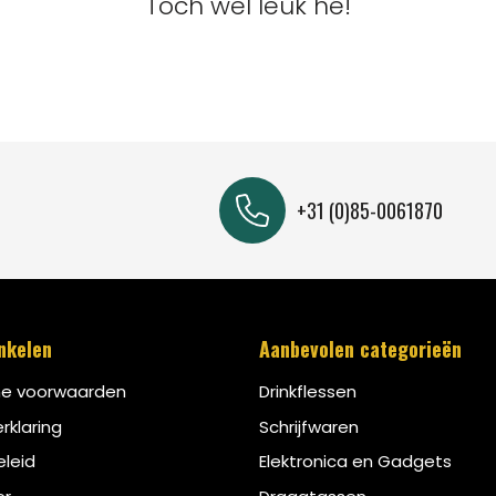
Toch wel leuk hé!
+31 (0)85-0061870
inkelen
Aanbevolen categorieën
e voorwaarden
Drinkflessen
rklaring
Schrijfwaren
leid
Elektronica en Gadgets