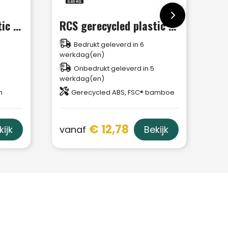
RCS gerecycled plastic Liberty Pro draadloze oordoppen
RCS gerecycled plastic & bamboe TWS oordoppen
Bedrukt geleverd in 6
werkdag(en)
Onbedrukt geleverd in 5
werkdag(en)
n
Gerecycled ABS, FSC® bamboe
€ 12,78
vanaf
kijk
Bekijk