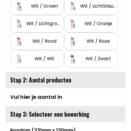
Wit / Groen
Wit / Lichtblauw
Sweaters
Matrozentassen
T-Shirts
Opbergtassen
Wit / Lichtgroen
Wit / Oranje
Vesten
Opvouwbare tassen
Wit / Rood
Wit / Roze
Schoenen
Papieren tassen
Wit / Wit
Wit / Zwart
Gilets
Picknicktassen en manden
Stap 2: Aantal producten
Reistassen
Vul hier je aantal in
Reistassensets
Stap 3: Selecteer een bewerking
Rugzakken
Rondom (231mm x 130mm)