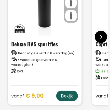
Deluxe RVS sportfles
Capri 
Bedrukt geleverd in 6 werkdag(en)
Bedr
Onbedrukt geleverd in 5
Onbe
werkdag(en)
werkdag
RVS
19918
Eastm
€ 9,00
vanaf
vanaf
Bekijk