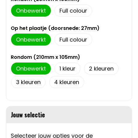
Schoudertassen
Onbewerkt
Full colour
Sporttassen
Op het plaatje (doorsnede: 27mm)
Strandtassen
Onbewerkt
Full colour
Toilettassen
Rondom (210mm x 105mm)
Waterbestendige tassen
Onbewerkt
1
2
3
4
Autotassen
Golftassen
Jouw selectie
Collegetassen
Tablettassen
Selecteer jouw opties voor de