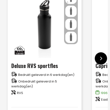
Deluxe RVS sportfles
Capri 
Bedrukt geleverd in 6 werkdag(en)
Bedr
Onbedrukt geleverd in 5
Onbe
werkdag(en)
werkdag
RVS
19960
Eastm