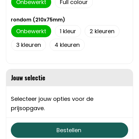
Onbewerkt
Full colour
Trolleys
rondom (210x75mm)
Aktetassen
Onbewerkt
1
2
Schoenentassen
3
4
Promotietassen
Goodiebags
Jouw selectie
Selecteer jouw opties voor de
prijsopgave.
Bestellen