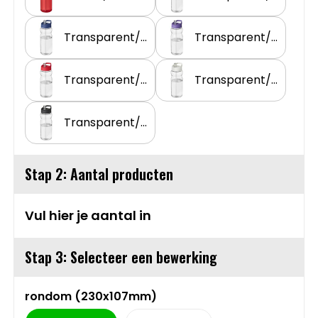
Schoudertassen
Transparent/Blauw
Transparent/Paars
Sporttassen
Strandtassen
Transparent/Rood
Transparent/Wit
Toilettassen
Transparent/Zwart
Waterbestendige tassen
Stap 2: Aantal producten
Autotassen
Vul hier je aantal in
Golftassen
Stap 3: Selecteer een bewerking
Collegetassen
rondom (230x107mm)
Tablettassen