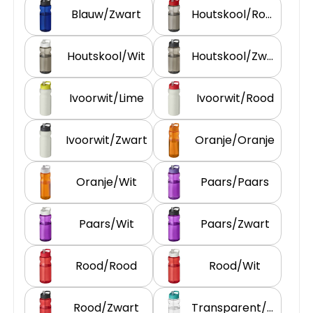
Blauw/Zwart
Houtskool/Rood
Sweaters
Matrozentassen
T-Shirts
Opbergtassen
Houtskool/Wit
Houtskool/Zwart
Vesten
Opvouwbare tassen
Ivoorwit/Lime
Ivoorwit/Rood
Schoenen
Papieren tassen
Ivoorwit/Zwart
Oranje/Oranje
Gilets
Picknicktassen en manden
Oranje/Wit
Paars/Paars
Reistassen
Paars/Wit
Paars/Zwart
Reistassensets
Rood/Rood
Rood/Wit
Rugzakken
Rood/Zwart
Transparent/Aquablauw