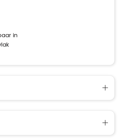
baar in
vlak