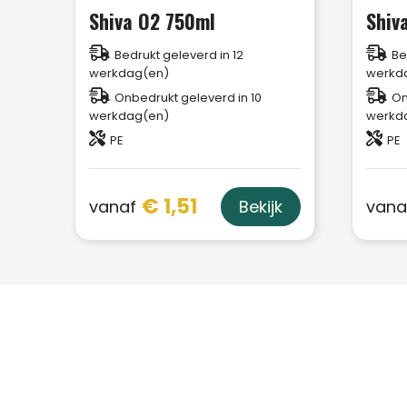
Shiva O2 750ml
Shiv
Bedrukt geleverd in 12
Be
werkdag(en)
werkd
Onbedrukt geleverd in 10
On
werkdag(en)
werkd
PE
PE
€ 1,51
vanaf
vana
Bekijk