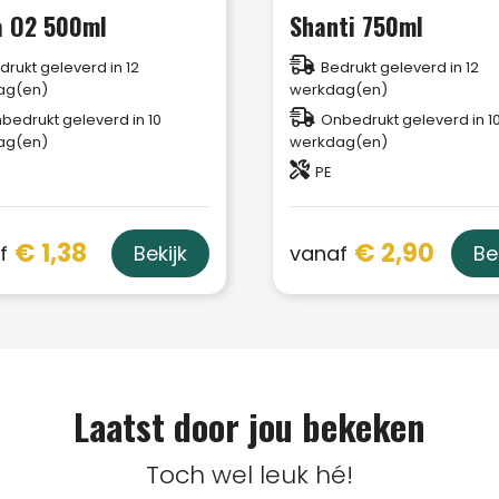
a O2 500ml
Shanti 750ml
drukt geleverd in 12
Bedrukt geleverd in 12
ag(en)
werkdag(en)
bedrukt geleverd in 10
Onbedrukt geleverd in 1
ag(en)
werkdag(en)
PE
€ 1,38
€ 2,90
f
vanaf
Bekijk
Be
Laatst door jou bekeken
Toch wel leuk hé!