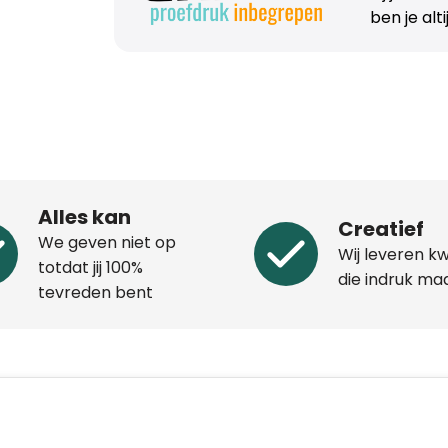
ben je alt
Alles kan
Creatief
We geven niet op
Wij leveren kw
totdat jij 100%
die indruk ma
tevreden bent