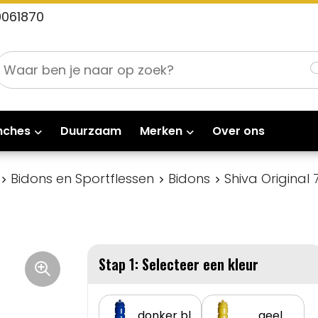
0061870
nches
Duurzaam
Merken
Over ons
Bidons en Sportflessen
Bidons
Shiva Original
Stap 1: Selecteer een kleur
donker blauw
geel