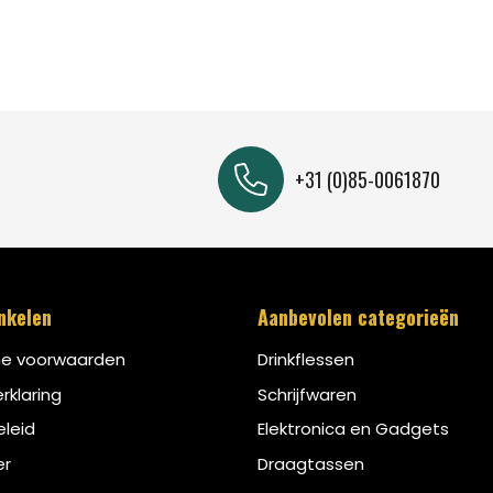
+31 (0)85-0061870
inkelen
Aanbevolen categorieën
e voorwaarden
Drinkflessen
rklaring
Schrijfwaren
leid
Elektronica en Gadgets
er
Draagtassen