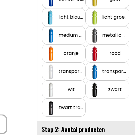
licht blauw
licht groen
medium blauw
metallic grijs
oranje
rood
transparant
transparant aqua
wit
zwart
zwart transparant
Stap 2: Aantal producten