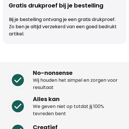
Gratis drukproef bij je bestelling
Trolleys
Bij je bestelling ontvang je een gratis drukproef.
Aktetassen
Zo ben je altijd verzekerd van een goed bedrukt
artikel.
Schoenentassen
Promotietassen
Goodiebags
No-nonsense
Wij houden het simpel en zorgen voor
resultaat
Alles kan
We geven niet op totdat jij 100%
tevreden bent
Creatief