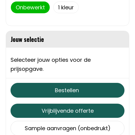
Onbewerkt
1
Sweaters
Matrozentassen
T-Shirts
Opbergtassen
Jouw selectie
Vesten
Opvouwbare tassen
Schoenen
Papieren tassen
Selecteer jouw opties voor de
prijsopgave.
Gilets
Picknicktassen en manden
Reistassen
Bestellen
Reistassensets
Vrijblijvende offerte
Rugzakken
Sample aanvragen (onbedrukt)