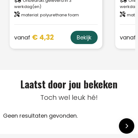
Onbedrukt geleverd in 3
Onbe
werkdag(en)
werkdag
material: polyurethane foam
mater
€ 4,32
vanaf
vanaf
Bekijk
Laatst door jou bekeken
Toch wel leuk hé!
Geen resultaten gevonden.