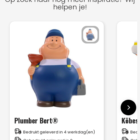
helpen je!
Plumber Bert®
Köbes
Bedrukt geleverd in 4 werkdag(en)
Bedr