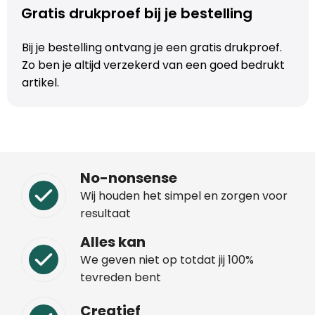
Gratis drukproef bij je bestelling
Trolleys
Bij je bestelling ontvang je een gratis drukproef.
Aktetassen
Zo ben je altijd verzekerd van een goed bedrukt
artikel.
Schoenentassen
Promotietassen
Goodiebags
No-nonsense
Wij houden het simpel en zorgen voor
resultaat
Alles kan
We geven niet op totdat jij 100%
tevreden bent
Creatief