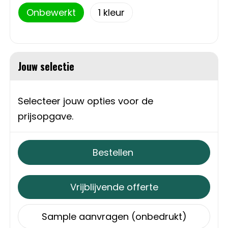
Onbewerkt
1
Sweaters
Matrozentassen
T-Shirts
Opbergtassen
Jouw selectie
Vesten
Opvouwbare tassen
Schoenen
Papieren tassen
Selecteer jouw opties voor de
prijsopgave.
Gilets
Picknicktassen en manden
Reistassen
Bestellen
Reistassensets
Vrijblijvende offerte
Rugzakken
Sample aanvragen (onbedrukt)