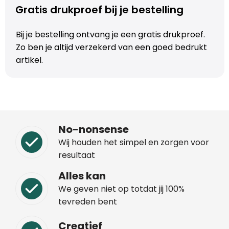
Gratis drukproef bij je bestelling
Trolleys
Bij je bestelling ontvang je een gratis drukproef.
Aktetassen
Zo ben je altijd verzekerd van een goed bedrukt
artikel.
Schoenentassen
Promotietassen
Goodiebags
No-nonsense
Wij houden het simpel en zorgen voor
resultaat
Alles kan
We geven niet op totdat jij 100%
tevreden bent
Creatief