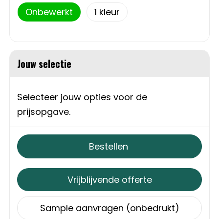
Onbewerkt
1
Sweaters
Matrozentassen
T-Shirts
Opbergtassen
Jouw selectie
Vesten
Opvouwbare tassen
Schoenen
Papieren tassen
Selecteer jouw opties voor de
prijsopgave.
Gilets
Picknicktassen en manden
Reistassen
Bestellen
Reistassensets
Vrijblijvende offerte
Rugzakken
Sample aanvragen (onbedrukt)