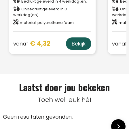
Bedrukt geleverd in 4 werkdag(en)
Bedr
Onbedrukt geleverd in 3
Onbe
werkdag(en)
werkdag
material: polyurethane foam
mater
€ 4,32
vanaf
vanaf
Bekijk
Laatst door jou bekeken
Toch wel leuk hé!
Geen resultaten gevonden.