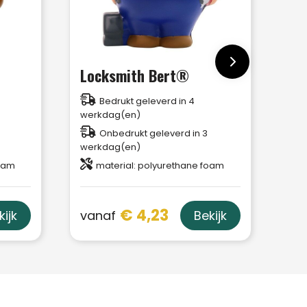
Locksmith Bert®
Bedrukt geleverd in 4
werkdag(en)
Onbedrukt geleverd in 3
werkdag(en)
foam
material: polyurethane foam
€ 4,23
vanaf
kijk
Bekijk