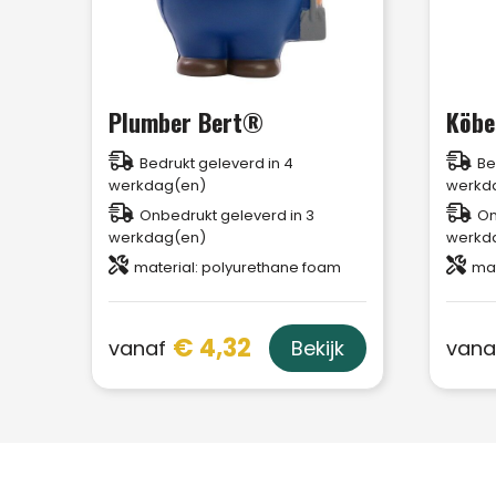
Plumber Bert®
Köbe
Bedrukt geleverd in 4
Be
werkdag(en)
werkd
Onbedrukt geleverd in 3
On
werkdag(en)
werkd
material: polyurethane foam
mat
€ 4,32
vanaf
vana
Bekijk