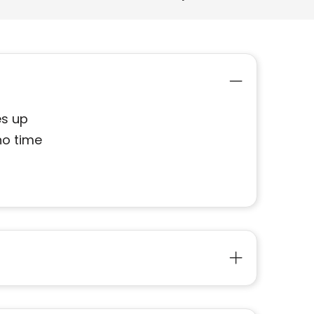
es up
no time