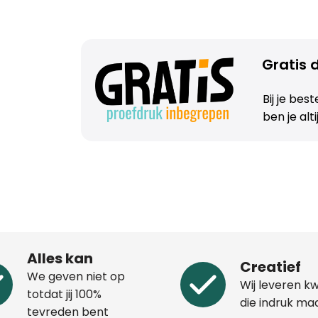
Gratis d
Bij je bes
ben je alt
Alles kan
Creatief
We geven niet op
Wij leveren kw
totdat jij 100%
die indruk ma
tevreden bent