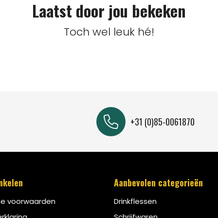
Laatst door jou bekeken
Toch wel leuk hé!
+31 (0)85-0061870
inkelen
Aanbevolen categorieën
e voorwaarden
Drinkflessen
rklaring
Schrijfwaren