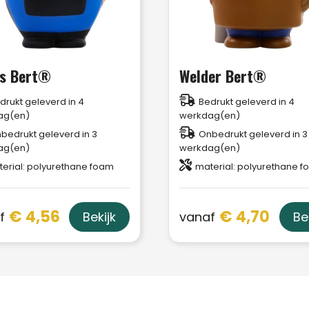
s Bert®
Welder Bert®
drukt geleverd in 4
Bedrukt geleverd in 4
ag(en)
werkdag(en)
bedrukt geleverd in 3
Onbedrukt geleverd in 3
ag(en)
werkdag(en)
erial: polyurethane foam
material: polyurethane 
€ 4,56
€ 4,70
f
vanaf
Bekijk
Be