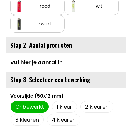
rood
wit
Sweaters
Matrozentassen
T-Shirts
Opbergtassen
zwart
Vesten
Opvouwbare tassen
Stap 2: Aantal producten
Schoenen
Papieren tassen
Vul hier je aantal in
Gilets
Picknicktassen en manden
Stap 3: Selecteer een bewerking
Reistassen
Voorzijde (50x12 mm)
Reistassensets
Onbewerkt
1
2
Rugzakken
3
4