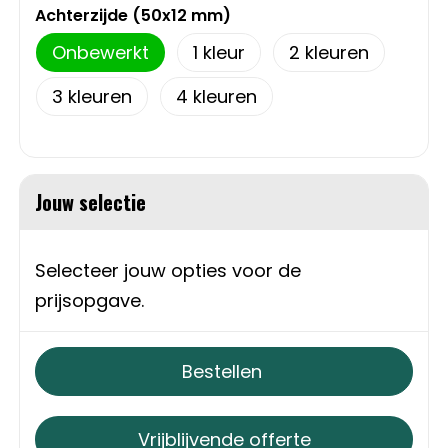
Schoudertassen
Achterzijde (50x12 mm)
Onbewerkt
1
2
Sporttassen
3
4
Strandtassen
Toilettassen
Jouw selectie
Waterbestendige tassen
Autotassen
Selecteer jouw opties voor de
prijsopgave.
Golftassen
Bestellen
Collegetassen
Tablettassen
Vrijblijvende offerte