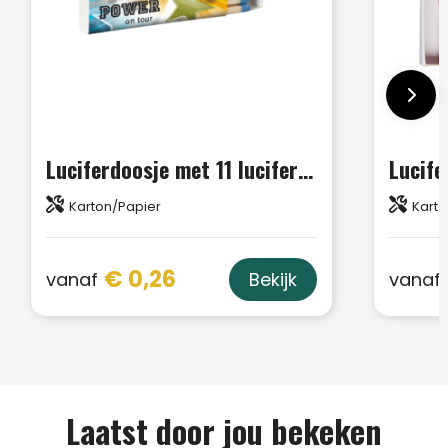
Luciferdoosje met 11 lucifers UV lak uitvoering met full colour opdruk
Karton/Papier
Karto
€ 0,26
vanaf
vanaf
Bekijk
Laatst door jou bekeken