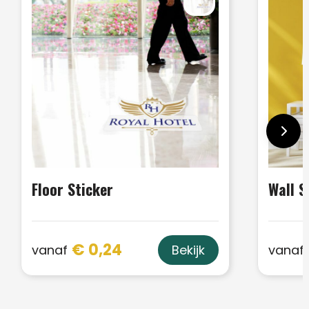
Floor Sticker
Wall S
€ 0,24
vanaf
vanaf
Bekijk