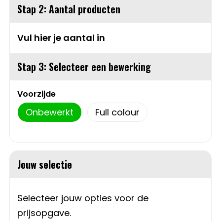
Stap 2: Aantal producten
Sweaters
Matrozentassen
Vul hier je aantal in
T-Shirts
Opbergtassen
Stap 3: Selecteer een bewerking
Vesten
Opvouwbare tassen
Schoenen
Papieren tassen
Voorzijde
Onbewerkt
Full colour
Gilets
Picknicktassen en manden
Reistassen
Jouw selectie
Reistassensets
Rugzakken
Selecteer jouw opties voor de
prijsopgave.