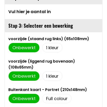
Sweaters
Matrozentassen
Vul hier je aantal in
T-Shirts
Opbergtassen
Stap 3: Selecteer een bewerking
Vesten
Opvouwbare tassen
voorzijde (staand rug links) (65x108mm)
Schoenen
Papieren tassen
Onbewerkt
1
Gilets
Picknicktassen en manden
voorzijde (liggend rug bovenaan)
(108x65mm)
Reistassen
Onbewerkt
1
Reistassensets
Buitenkant kaart - Portret (210x148mm)
Rugzakken
Onbewerkt
Full colour