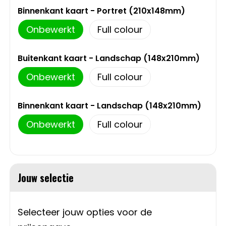
Schoudertassen
Binnenkant kaart - Portret (210x148mm)
Sporttassen
Onbewerkt
Full colour
Strandtassen
Buitenkant kaart - Landschap (148x210mm)
Onbewerkt
Full colour
Toilettassen
Binnenkant kaart - Landschap (148x210mm)
Waterbestendige tassen
Onbewerkt
Full colour
Autotassen
Golftassen
Jouw selectie
Collegetassen
Selecteer jouw opties voor de
Tablettassen