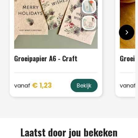
Groeipapier A6 - Craft
Groeip
€ 1,23
vanaf
vanaf
Bekijk
Laatst door jou bekeken