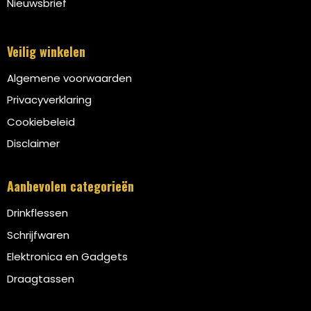
Schoudertassen
Nieuwsbrief
Sporttassen
Veilig winkelen
Strandtassen
Algemene voorwaarden
Privacyverklaring
Toilettassen
Cookiebeleid
Disclaimer
Waterbestendige tassen
Aanbevolen categorieën
Autotassen
Drinkflessen
Golftassen
Schrijfwaren
Elektronica en Gadgets
Collegetassen
Draagtassen
Tablettassen