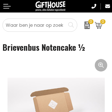
0
0
Badtextiel en Douche
Crossbody tassen
Dag van de Zorg
Relatiegeschenken
Brievenbus Notencake ½
Blazers
Accessoires voor tassen
Kerstpakketten
Textiel
Bodywarmers
Lunchtassen
Kraamcadeaus
Werkkleding
Broeken en Rokken
Boodschappentassen
Pasen
Sportkleding
Caps, Hoeden en Mutsen
Documententassen
Sinterklaaspakketten
Drukwerk
Dekens, Fleecedekens en Kussens
Draagtassen
Oranje geschenken
Gezichtsmaskers en mondkapjes
Duffeltassen
Kerst