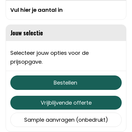
Sweaters
Matrozentassen
Vul hier je aantal in
T-Shirts
Opbergtassen
Jouw selectie
Vesten
Opvouwbare tassen
Selecteer jouw opties voor de
Schoenen
Papieren tassen
prijsopgave.
Gilets
Picknicktassen en manden
Bestellen
Reistassen
Reistassensets
Vrijblijvende offerte
Rugzakken
Sample aanvragen (onbedrukt)